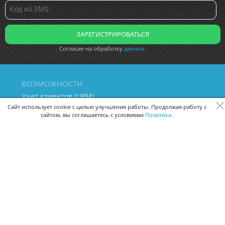
Согласие на обработку
данных
ВОЗМОЖНОСТИ
Учет клиентов (ЦРМ)
Сквозная аналитика бизнеса
Сайт использует cookie с целью улучшения работы. Продолжая работу с
сайтом, вы соглашаетесь с условиями
Политики.
Управление персоналом
Управление проектами
Документооборот
Управление складом и бухгалтерия
ПОМОЩЬ
Частые вопросы
Руководство пользователя
Видео-уроки
Задать вопрос
Поделиться идеей