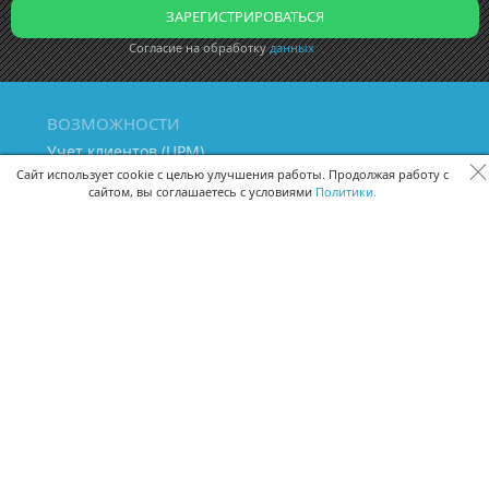
Согласие на обработку
данных
ВОЗМОЖНОСТИ
Учет клиентов (ЦРМ)
Сквозная аналитика бизнеса
Сайт использует cookie с целью улучшения работы. Продолжая работу с
сайтом, вы соглашаетесь с условиями
Политики.
Управление персоналом
Управление проектами
Документооборот
Управление складом и бухгалтерия
ПОМОЩЬ
Частые вопросы
Руководство пользователя
Видео-уроки
Задать вопрос
Поделиться идеей
Защита данных
Удаленный доступ