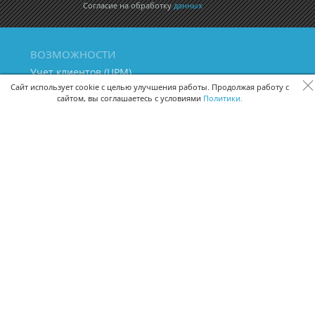
Согласие на обработку
данных
ВОЗМОЖНОСТИ
Учет клиентов (ЦРМ)
Сквозная аналитика бизнеса
Сайт использует cookie с целью улучшения работы. Продолжая работу с
сайтом, вы соглашаетесь с условиями
Политики.
Управление персоналом
Управление проектами
Документооборот
Управление складом и бухгалтерия
ПОМОЩЬ
Частые вопросы
Руководство пользователя
Видео-уроки
Задать вопрос
Поделиться идеей
Защита данных
Удаленный доступ
Карта сайта