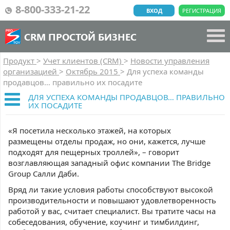
8-800-333-21-22
ВХОД
РЕГИСТРАЦИЯ
CRM ПРОСТОЙ БИЗНЕС
Продукт
>
Учет клиентов (CRM)
>
Новости управления
организацией
>
Октябрь 2015
>
Для успеха команды
продавцов… правильно их посадите
ДЛЯ УСПЕХА КОМАНДЫ ПРОДАВЦОВ… ПРАВИЛЬНО
ИХ ПОСАДИТЕ
«Я посетила несколько этажей, на которых
размещены отделы продаж, но они, кажется, лучше
подходят для пещерных троллей», – говорит
возглавляющая западный офис компании The Bridge
Group Салли Даби.
Вряд ли такие условия работы способствуют высокой
производительности и повышают удовлетворенность
работой у вас, считает специалист. Вы тратите часы на
собеседования, обучение, коучинг и тимбилдинг,