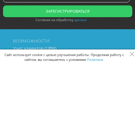
Согласие на обработку
данных
ВОЗМОЖНОСТИ
Учет клиентов (ЦРМ)
Сквозная аналитика бизнеса
Сайт использует cookie с целью улучшения работы. Продолжая работу с
сайтом, вы соглашаетесь с условиями
Политики.
Управление персоналом
Управление проектами
Документооборот
Управление складом и бухгалтерия
ПОМОЩЬ
Частые вопросы
Руководство пользователя
Видео-уроки
Задать вопрос
Поделиться идеей
Защита данных