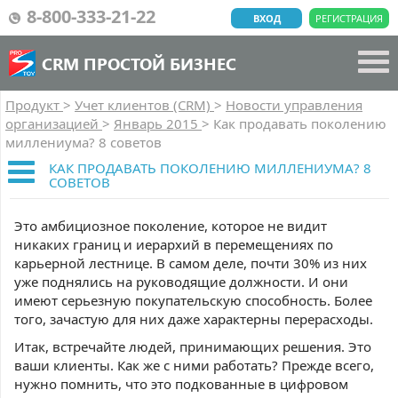
8-800-333-21-22
ВХОД
РЕГИСТРАЦИЯ
CRM ПРОСТОЙ БИЗНЕС
Продукт
>
Учет клиентов (CRM)
>
Новости управления
организацией
>
Январь 2015
>
Как продавать поколению
миллениума? 8 советов
КАК ПРОДАВАТЬ ПОКОЛЕНИЮ МИЛЛЕНИУМА? 8
СОВЕТОВ
Это амбициозное поколение, которое не видит
никаких границ и иерархий в перемещениях по
карьерной лестнице. В самом деле, почти 30% из них
уже поднялись на руководящие должности. И они
имеют серьезную покупательскую способность. Более
того, зачастую для них даже характерны перерасходы.
Итак, встречайте людей, принимающих решения. Это
ваши клиенты. Как же с ними работать? Прежде всего,
нужно помнить, что это подкованные в цифровом