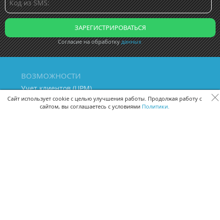
Согласие на обработку
данных
ВОЗМОЖНОСТИ
Учет клиентов (ЦРМ)
Сквозная аналитика бизнеса
Сайт использует cookie с целью улучшения работы. Продолжая работу с
сайтом, вы соглашаетесь с условиями
Политики.
Управление персоналом
Управление проектами
Документооборот
Управление складом и бухгалтерия
ПОМОЩЬ
Частые вопросы
Руководство пользователя
Видео-уроки
Задать вопрос
Поделиться идеей