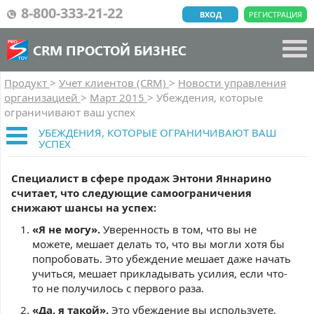
8-800-333-21-22
ВХОД
РЕГИСТРАЦИЯ
CRM ПРОСТОЙ БИЗНЕС
Продукт
>
Учет клиентов (CRM)
>
Новости управления
организацией
>
Март 2015
>
Убеждения, которые
ограничивают ваш успех
УБЕЖДЕНИЯ, КОТОРЫЕ ОГРАНИЧИВАЮТ ВАШ
УСПЕХ
Специалист в сфере продаж Энтони Яннарино
считает, что следующие самоограничения
снижают шансы на успех:
«Я не могу».
Уверенность в том, что вы не
можете, мешает делать то, что вы могли хотя бы
попробовать. Это убеждение мешает даже начать
учиться, мешает прикладывать усилия, если что-
то не получилось с первого раза.
«Да, я такой».
Это убеждение вы используете,