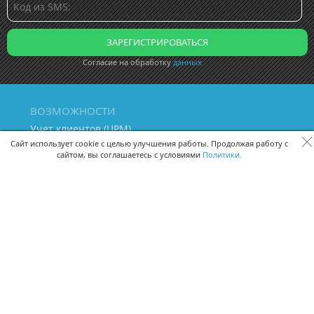
Согласие на обработку
данных
ВОЗМОЖНОСТИ
Учет клиентов (ЦРМ)
Сквозная аналитика бизнеса
Сайт использует cookie с целью улучшения работы. Продолжая работу с
сайтом, вы соглашаетесь с условиями
Политики.
Управление персоналом
Управление проектами
Документооборот
Управление складом и бухгалтерия
ПОМОЩЬ
Частые вопросы
Руководство пользователя
Видео-уроки
Задать вопрос
Поделиться идеей