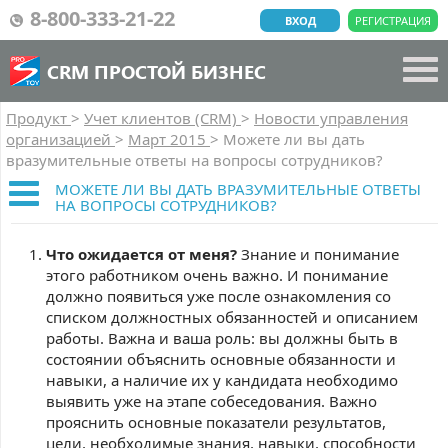
8-800-333-21-22
ВХОД
РЕГИСТРАЦИЯ
CRM ПРОСТОЙ БИЗНЕС
Продукт
>
Учет клиентов (CRM)
>
Новости управления
организацией
>
Март 2015
>
Можете ли вы дать
вразумительные ответы на вопросы сотрудников?
МОЖЕТЕ ЛИ ВЫ ДАТЬ ВРАЗУМИТЕЛЬНЫЕ ОТВЕТЫ
НА ВОПРОСЫ СОТРУДНИКОВ?
Что ожидается от меня?
Знание и понимание
этого работником очень важно. И понимание
должно появиться уже после ознакомления со
списком должностных обязанностей и описанием
работы. Важна и ваша роль: вы должны быть в
состоянии объяснить основные обязанности и
навыки, а наличие их у кандидата необходимо
выявить уже на этапе собеседования. Важно
прояснить основные показатели результатов,
цели, необходимые знания, навыки, способности