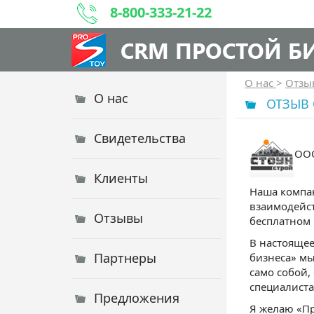
8-800-333-21-22
CRM ПРОСТОЙ Б
О нас
>
Отз
О нас
ОТЗЫВ 
Свидетельства
ООО
Клиенты
Наша компан
взаимодейст
Отзывы
бесплатном 
В настоящее
Партнеры
бизнеса» мы
само собой,
специалиста
Предложения
Я желаю «Пр