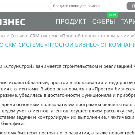
ИЗНЕС
ПРОДУКТ
СФЕРЫ
ТАР
ывы
>
Отзыв о CRM-системе «Простой бизнес» от компании «
О CRM-СИСТЕМЕ «ПРОСТОЙ БИЗНЕС» ОТ КОМПАН
 «СтоунСтрой» занимается строительством и реализацией
ия искала облачный, простой в пользовании и недорогой 
вия с клиентами. Выбор остановился на «Простом бизнесе»
режиме, убедилась в достаточности функционала и приоб
 время основным пользователем программы является наш 
 ведем учет клиентов, агентов, осуществляем рассылку смс
 ставим задачи и контролируем их выполнение. Фактически
 бэк-офиса.
остому бизнесу» постоянного развития, а также новых тре