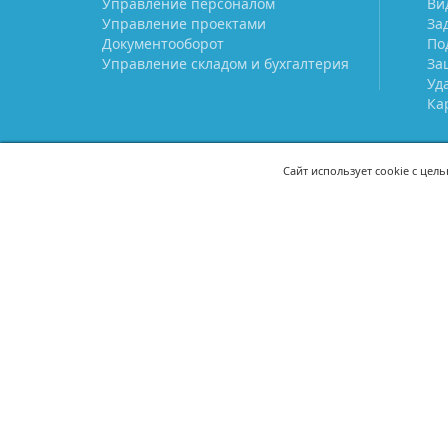
Управление персоналом
Ви
Управление проектами
За
Документооборот
По
Управление складом и бухгалтерия
За
Уд
Ка
Сайт использует cookie с цел
СВЯЖИТЕСЬ С НАМИ
8 (800) 333-21-22
+7 (495) 233-02
8 (499) 110-21-22
+7 (985) 233-02
mail@prostoy.ru
121205, г. Москва, территория
инновационного центра