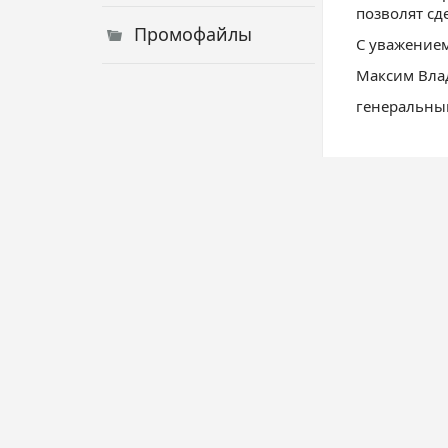
позволят сд
Промофайлы
С уважением
Максим Вла
генеральны