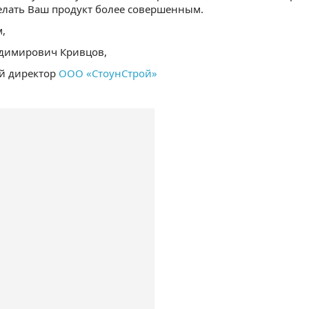
елать Ваш продукт более совершенным.
,
димирович Кривцов,
й директор
ООО «СтоунСтрой»