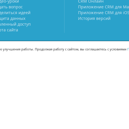
део-уроки
CRM Онлайн
дать вопрос
Приложение CRM для Ma
делиться идеей
Приложение CRM для iO
щита данных
История версий
аленный доступ
рта сайта
ью улучшения работы. Продолжая работу с сайтом, вы соглашаетесь с условиями
П
МЫ В СОЦСЕТЯХ
-02
-02
Поделиться