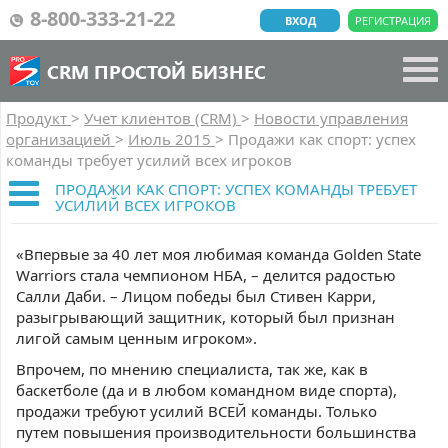
8-800-333-21-22
ВХОД
РЕГИСТРАЦИЯ
CRM ПРОСТОЙ БИЗНЕС
Продукт
>
Учет клиентов (CRM)
>
Новости управления
организацией
>
Июль 2015
>
Продажи как спорт: успех
команды требует усилий всех игроков
ПРОДАЖИ КАК СПОРТ: УСПЕХ КОМАНДЫ ТРЕБУЕТ
УСИЛИЙ ВСЕХ ИГРОКОВ
«Впервые за 40 лет моя любимая команда Golden State
Warriors стала чемпионом НБА, – делится радостью
Салли Даби. – Лицом победы был Стивен Карри,
разыгрывающий защитник, который был признан
лигой самым ценным игроком».
Впрочем, по мнению специалиста, так же, как в
баскетболе (да и в любом командном виде спорта),
продажи требуют усилий ВСЕЙ команды. Только
путем повышения производительности большинства