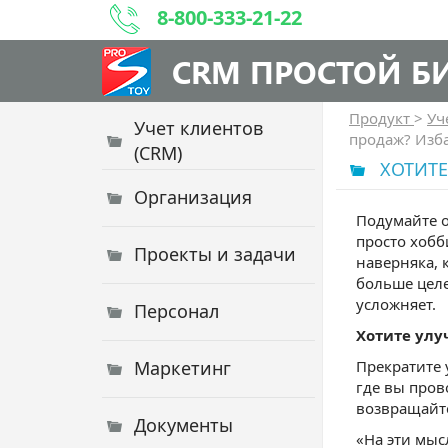
8-800-333-21-22
CRM ПРОСТОЙ Б
Продукт
>
Уч
Учет клиентов
продаж? Изба
(CRM)
ХОТИТЕ
Организация
Подумайте о
просто хобб
Проекты и задачи
наверняка, 
больше целе
усложняет.
Персонал
Хотите улу
Маркетинг
Прекратите 
где вы пров
возвращайте
Документы
«На эти мыс