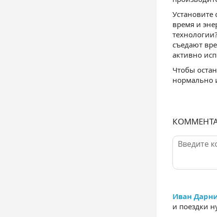
Установите с
время и эне
технологии?
съедают вре
активно ис
Чтобы остан
нормально 
КОММЕНТ
Иван Дарн
и поездки н