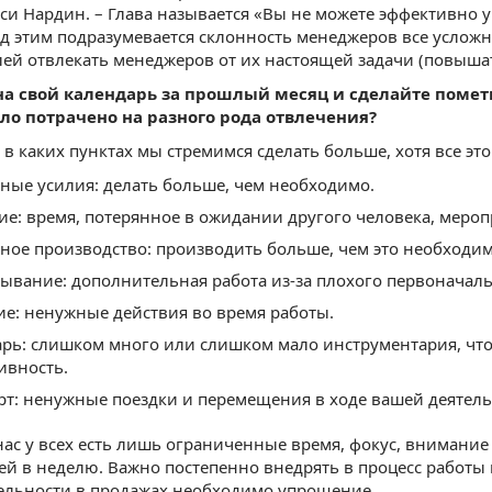
си Нардин. – Глава называется «Вы не можете эффективно 
д этим подразумевается склонность менеджеров все усложн
ей отвлекать менеджеров от их настоящей задачи (повышать
на свой календарь за прошлый месяц и сделайте помет
ло потрачено на разного рода отвлечения?
 в каких пунктах мы стремимся сделать больше, хотя все это
ные усилия: делать больше, чем необходимо.
е: время, потерянное в ожидании другого человека, меропр
ное производство: производить больше, чем это необходим
ывание: дополнительная работа из-за плохого первоначаль
е: ненужные действия во время работы.
рь: слишком много или слишком мало инструментария, что 
ивность.
рт: ненужные поездки и перемещения в ходе вашей деятель
нас у всех есть лишь ограниченные время, фокус, внимани
ней в неделю. Важно постепенно внедрять в процесс работы
ельности в продажах необходимо упрощение.