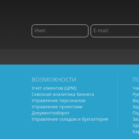
ВОЗМОЖНОСТИ
П
Учет клиентов (ЦРМ)
Ча
Сквозная аналитика бизнеса
Ру
Управление персоналом
Ви
Управление проектами
За
Документооборот
По
Управление складом и бухгалтерия
За
Уд
Ка