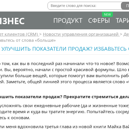
ИЗНЕС
ПРОДУКТ
СФЕРЫ
ТАР
ет клиентов (CRM)
>
Новости управления организацией
>
Де
вьтесь от слова «больше»
 УЛУЧШИТЬ ПОКАЗАТЕЛИ ПРОДАЖ? ИЗБАВЬТЕСЬ 
 том, как вы в последний раз начинали что-то новое? Возм
и. Вы, вероятно, начали с простой красивой формулы. Шло 
купили больше вещей, которые помогут вам выполнить раб
й. Заметьте, общей линией этого процесса является слово 
чшить показатели продаж? Прекратите стремиться дел
усложнять свои ежедневные рабочие (да и жизненные тоже)
одите время и куда вы тратите энергию. Попытайтесь сосре
сь к основам.
ли меня вдохновила третья глава из новой книги Майка Вайн