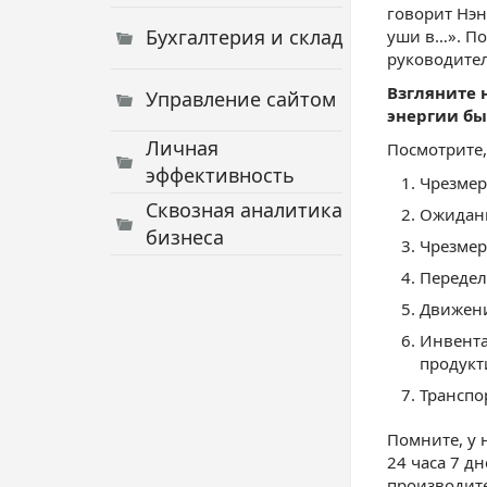
говорит Нэн
Бухгалтерия и склад
уши в…». По
руководител
Взгляните 
Управление сайтом
энергии бы
Личная
Посмотрите,
эффективность
Чрезмер
Сквозная аналитика
Ожидани
бизнеса
Чрезмер
Передел
Движени
Инвента
продукт
Транспо
Помните, у 
24 часа 7 д
производит