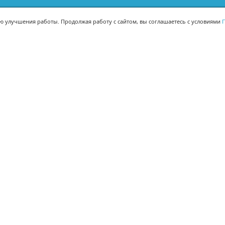
ью улучшения работы. Продолжая работу с сайтом, вы соглашаетесь с условиями
П
МЫ В СОЦСЕТЯХ
-02
-02
Поделиться
© Корпорация 1Т 2008-
2026