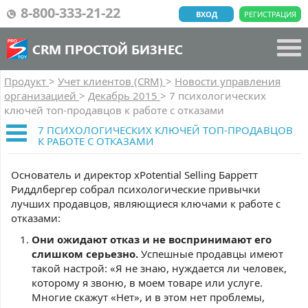
8-800-333-21-22
ВХОД
РЕГИСТРАЦИЯ
CRM ПРОСТОЙ БИЗНЕС
Продукт
>
Учет клиентов (CRM)
>
Новости управления
организацией
>
Декабрь 2015
>
7 психологических
ключей топ-продавцов к работе с отказами
7 ПСИХОЛОГИЧЕСКИХ КЛЮЧЕЙ ТОП-ПРОДАВЦОВ
К РАБОТЕ С ОТКАЗАМИ
Основатель и директор xPotential Selling Барретт
Риддлбергер собрал психологические привычки
лучших продавцов, являющиеся ключами к работе с
отказами:
Они ожидают отказ и не воспринимают его
слишком серьезно.
Успешные продавцы имеют
такой настрой: «Я не знаю, нуждается ли человек,
которому я звоню, в моем товаре или услуге.
Многие скажут «Нет», и в этом нет проблемы,