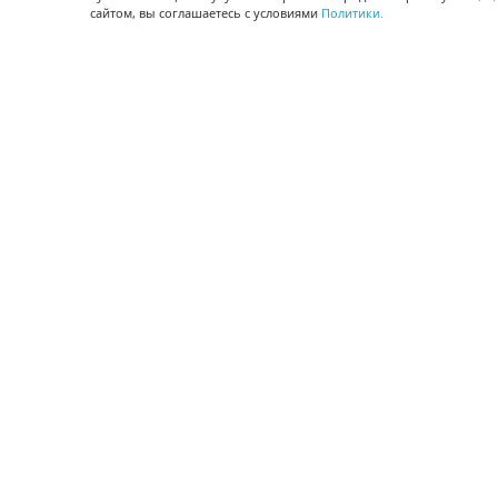
сайтом, вы соглашаетесь с условиями
Политики.
Управление персоналом
Управление проектами
Документооборот
Управление складом и бухгалтерия
ПОМОЩЬ
Частые вопросы
Руководство пользователя
Видео-уроки
Задать вопрос
Поделиться идеей
Защита данных
Удаленный доступ
Карта сайта
ВЕРСИИ ПРОГРАММЫ
Скачать CRM для Windows х64
Скачать CRM для Windows х32
CRM Онлайн
Приложение CRM для Mac OS
Приложение CRM для iOS