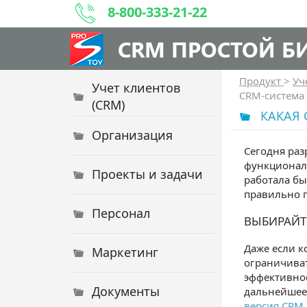
8-800-333-21-22
CRM ПРОСТОЙ Б
Продукт
>
Уч
Учет клиентов
CRM-система 
(CRM)
КАКАЯ 
Организация
Сегодня раз
функционалу
Проекты и задачи
работала бы
правильно п
Персонал
ВЫБИРАЙТ
Даже если к
Маркетинг
ограничива
эффективнос
Документы
дальнейшее
версия CRM