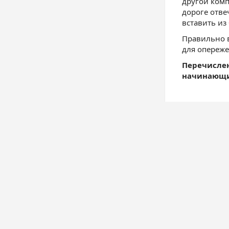
другой комп
дороге отве
вставить из
Правильно в
для опереже
Перечисле
начинающих