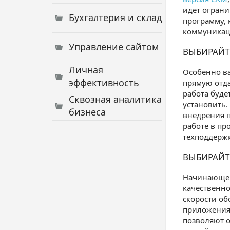
идет ограни
Бухгалтерия и склад
программу, 
коммуникаци
Управление сайтом
ВЫБИРАЙТ
Личная
Особенно в
эффективность
прямую отда
работа буде
Сквозная аналитика
установить.
бизнеса
внедрения 
работе в пр
техподдержк
ВЫБИРАЙТ
Начинающей 
качественно
скорости об
приложения
позволяют о