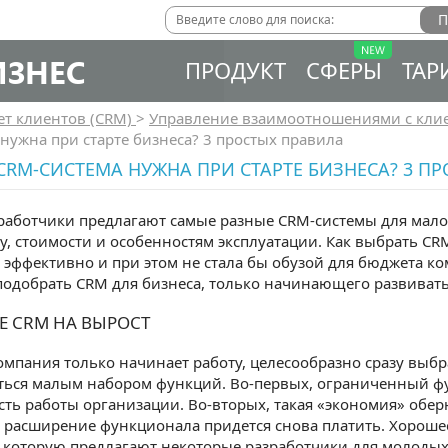
ИЗНЕС
ПРОДУКТ
СФЕРЫ
ТАР
ет клиентов (CRM)
>
Управление взаимоотношениями с кли
нужна при старте бизнеса? 3 простых правила
CRM-СИСТЕМА НУЖНА ПРИ СТАРТЕ БИЗНЕСА? 3 П
работчики предлагают самые разные CRM-системы для мало
, стоимости и особенностям эксплуатации. Как выбрать C
 эффективно и при этом не стала бы обузой для бюджета к
одобрать CRM для бизнеса, только начинающего развивать
Е CRM НА ВЫРОСТ
омпания только начинает работу, целесообразно сразу выбр
ться малым набором функций. Во-первых, ограниченный ф
ть работы организации. Во-вторых, такая «экономия» обер
 расширение функционала придется снова платить. Хороше
, которую предлагают некоторые разработчики для молодых 