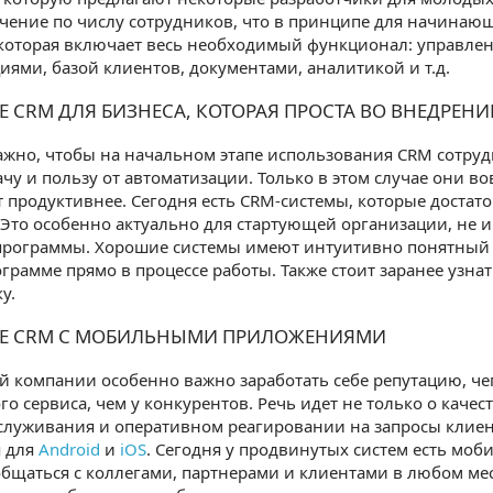
чение по числу сотрудников, что в принципе для начинаю
которая включает весь необходимый функционал: управлен
ями, базой клиентов, документами, аналитикой и т.д.
Е CRM ДЛЯ БИЗНЕСА, КОТОРАЯ ПРОСТА ВО ВНЕДРЕ
ажно, чтобы на начальном этапе использования CRM сотру
чу и пользу от автоматизации. Только в этом случае они во
т продуктивнее. Сегодня есть CRM-системы, которые достато
 Это особенно актуально для стартующей организации, не 
программы. Хорошие системы имеют интуитивно понятный и
ограмме прямо в процессе работы. Также стоит заранее узна
у.
Е CRM С МОБИЛЬНЫМИ ПРИЛОЖЕНИЯМИ
компании особенно важно заработать себе репутацию, чег
го сервиса, чем у конкурентов. Речь идет не только о качес
служивания и оперативном реагировании на запросы клиент
 для
Android
и
iOS
. Сегодня у продвинутых систем есть моб
бщаться с коллегами, партнерами и клиентами в любом мест