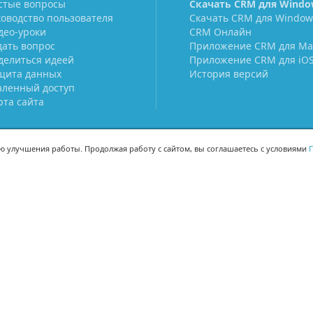
стые вопросы
Скачать CRM для Windo
ководство пользователя
Скачать CRM для Window
део-уроки
CRM Онлайн
дать вопрос
Приложение CRM для Ma
делиться идеей
Приложение CRM для iO
щита данных
История версий
аленный доступ
рта сайта
ью улучшения работы. Продолжая работу с сайтом, вы соглашаетесь с условиями
П
МЫ В СОЦСЕТЯХ
-02
-02
Поделиться