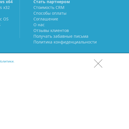
ws х64
Стать партнером
s х32
Стоимость CRM
Способы оплаты
c OS
Соглашение
S
О нас
Отзывы клиентов
Получать забавные письма
Политика конфиденциальности
олитики.
СКАЧАТЬ CRM