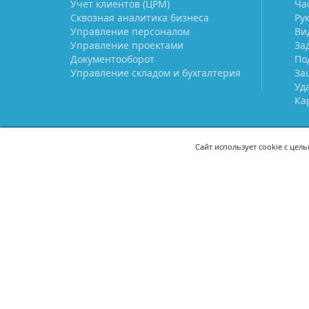
Учет клиентов (ЦРМ)
Ча
Сквозная аналитика бизнеса
Ру
Управление персоналом
Ви
Управление проектами
За
Документооборот
По
Управление складом и бухгалтерия
За
Уд
Ка
Сайт использует cookie с цел
СВЯЖИТЕСЬ С НАМИ
8 (800) 333-21-22
+7 (495) 233-02
8 (499) 110-21-22
+7 (985) 233-02
mail@prostoy.ru