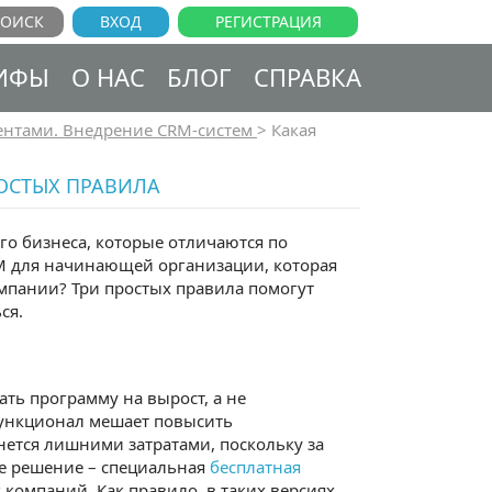
ВХОД
РЕГИСТРАЦИЯ
ИФЫ
О НАС
БЛОГ
СПРАВКА
ентами. Внедрение CRM-систем
>
Какая
РОСТЫХ ПРАВИЛА
го бизнеса, которые отличаются по
RM для начинающей организации, которая
омпании? Три простых правила помогут
ся.
ать программу на вырост, а не
ункционал мешает повысить
нется лишними затратами, поскольку за
е решение – специальная
бесплатная
компаний. Как правило, в таких версиях