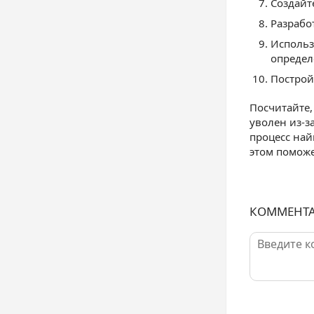
Создайт
Разрабо
Использ
определ
Построй
Посчитайте,
уволен из-з
процесс най
этом помож
КОММЕНТ