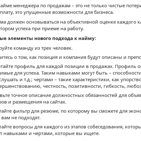
айме менеджера по продажам – это не только чистые потери
плату, это упущенные возможности для бизнеса.
ма должен основываться на объективной оценке каждого ка
ором успеха при приеме на работу.
ые элементы нового подхода к найму:
уйте команду из трех человек.
итесь о том, как позиция и компания будут описаны и пре
тайте профиль для каждой позиции в продажах. Профиль о
имые для успеха. Таким навыками могут быть – способност
лушать и т.д.; чертами – такие характеристики, как упорств
ершенствованию, честность, позитивности, гибкость, любозн
вьте точное описание должностных обязанностей для объя
ров и размещения на сайтах.
тайте фильтр для резюме, по которому вы сможете для эко
 вам не подходят.
тайте вопросы для каждого из этапов собеседования, котор
т навыками и чертами, которые вы ищете.