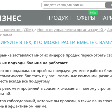
ИЗНЕС
ПРОДУКТ
СФЕРЫ
ТАР
ет клиентов (CRM)
>
Новости управления организацией
>
Ап
 с вами
ИРУЙТЕ В ТЕХ, КТО МОЖЕТ РАСТИ ВМЕСТЕ С ВАМ
рынка заставляют многих лидеров продаж пересмотреть сво
ые подходы больше не работают:
р по продажам, который на предыдущем месте работы бли
втоматически блистать и у вас. Различные компании, разли
есте всегда все по-другому.
ь резюме и профилей в соцсетях снижается, поэтому строгая
льной.
тво собеседований, которые вы провели, а также ваша спос
чь в эффективном найме.