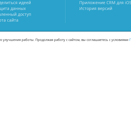
делиться идеей
Приложение CRM для iO
щита данных
История версий
аленный доступ
рта сайта
ью улучшения работы. Продолжая работу с сайтом, вы соглашаетесь с условиями
П
МЫ В СОЦСЕТЯХ
-02
-02
Поделиться