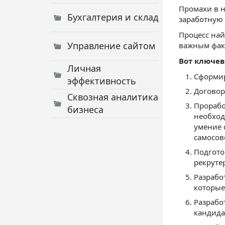
Промахи в н
Бухгалтерия и склад
заработную 
Процесс най
Управление сайтом
важным факт
Вот ключев
Личная
Сформир
эффективность
Договор
Сквозная аналитика
Прорабо
бизнеса
необход
умение с
самосов
Подгото
рекруте
Разрабо
которые
Разрабо
кандида