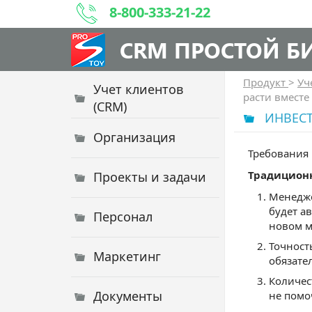
8-800-333-21-22
CRM ПРОСТОЙ Б
Продукт
>
Уч
Учет клиентов
расти вместе
(CRM)
ИНВЕСТ
Организация
Требования 
Традиционн
Проекты и задачи
Менедже
будет а
Персонал
новом м
Точност
Маркетинг
обязате
Количес
Документы
не помо