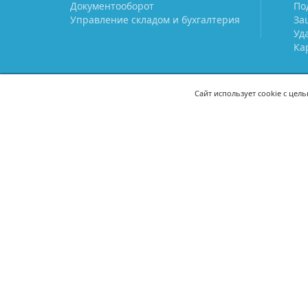
Документооборот
По
Управление складом и бухгалтерия
За
Уд
Ка
Сайт использует cookie с цел
СВЯЖИТЕСЬ С НАМИ
8 (800) 333-21-22
+7 (495) 233-02
8 (499) 110-21-22
+7 (985) 233-02
mail@prostoy.ru
121205, г. Москва, территория
инновационного центра
«Сколково», ул. Нобеля, дом 5,
этаж 1, пом. III, ком. 17