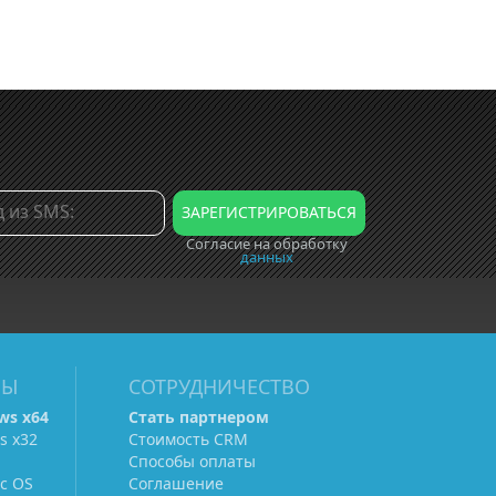
Согласие на обработку
данных
МЫ
СОТРУДНИЧЕСТВО
ws х64
Стать партнером
s х32
Стоимость CRM
Способы оплаты
c OS
Соглашение