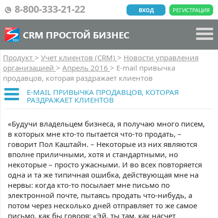
8-800-333-21-22
ВХОД
РЕГИСТРАЦИЯ
CRM ПРОСТОЙ БИЗНЕС
Продукт
>
Учет клиентов (CRM)
>
Новости управления
организацией
>
Апрель 2016
>
E-mail привычка
продавцов, которая раздражает клиентов
E-MAIL ПРИВЫЧКА ПРОДАВЦОВ, КОТОРАЯ
РАЗДРАЖАЕТ КЛИЕНТОВ
«Будучи владельцем бизнеса, я получаю много писем,
в которых мне кто-то пытается что-то продать, –
говорит Пол Каштайн. – Некоторые из них являются
вполне приличными, хотя и стандартными, но
некоторые – просто ужасными. И во всех повторяется
одна и та же типичная ошибка, действующая мне на
нервы: когда кто-то посылает мне письмо по
электронной почте, пытаясь продать что-нибудь, а
потом через несколько дней отправляет то же самое
письмо, как бы говоря: «Эй, ты там, как насчет