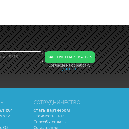
Согласие на обработку
данных
МЫ
СОТРУДНИЧЕСТВО
ws х64
Стать партнером
s х32
Стоимость CRM
Способы оплаты
c OS
Соглашение