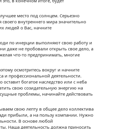
это, в конечном итоге, будет
 лучшее место под солнцем. Серьезно
ия своего внутреннего мира значительно
их людей о Вас, начните
люди по инерции выполняют свою работу и
ни даже не пробовали открыть свое дело, а
 желая что-то предпринимать, многие
оэтому осмотритесь вокруг и начните
са и профессиональной деятельности.
 оставит богатое наследство или с неба
тратить свою созидательную энергию на
насущные проблемы, начинайте действовать
дываем свою лепту в общее дело коллектива
ади прибыли, а на пользу компании. Нужно
льности. В основе любой
оты. Наша деятельность должна приносить