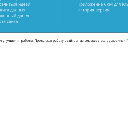
делиться идеей
Приложение CRM для iO
щита данных
История версий
аленный доступ
рта сайта
ью улучшения работы. Продолжая работу с сайтом, вы соглашаетесь с условиями
П
МЫ В СОЦСЕТЯХ
-02
-02
Поделиться