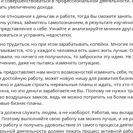
 и совершенствоваться в профессиональной деятельности, и 
ать увеличению дохода.
ое отношение к деньгам и работе, тогда Вы сможете занять
чь успеха, займитесь самопознанием, в результате изучен
представление о себе. Узнайте и анализируйте мнение друг
оваться и устранять недостатки.
о трудиться, но при этом зарабатывать копейки. Многие 
умываются, что у каждого человека есть шанс жить лучше. О
овали, но ничего не получилось, то забросили эту идею. Не
ечению, даже не пытаясь изменить ситуацию.
ь предоставляет нам много возможностей изменить себя, п
е достойную работу, может новую нишу для развития бизне
жно и дальше строить нереальные планы и ждать, что кто-то
анна, но эти деньги заработаете не Вы. Поэтому не нужно 
во воздушных замков, ведь ее можно потратить на более 
овые бизнес-планы.
а должна служить людям, а не наоборот. Работая, мы вкла
 Поэтому выполняйте свою работу как можно лучше, и не р
 работу и получать удовольствие от самого процесса деяте
льной деятельности должен лежать процесс активной раб