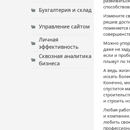
развиваться
способствов
Бухгалтерия и склад
Измените св
решив дости
Управление сайтом
поменяется 
совершенств
Личная
Можно упорн
эффективность
даже не зад
если и проб
Сквозная аналитика
плывут по т
бизнеса
А ведь жизн
искать боле
Конечно, мо
спустится м
строительст
и строить н
Любая работ
и компании.
любить свою
профессиона