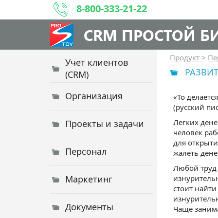
8-800-333-21-22
CRM ПРОСТОЙ Б
Продукт
>
Пе
Учет клиентов
РАЗВИ
(CRM)
Организация
«То делаетс
(русский пис
Легких дене
Проекты и задачи
человек раб
для открыти
Персонал
жалеть дене
Любой труд 
Маркетинг
изнурительн
стоит найти
изнурительн
Документы
Чаще занима