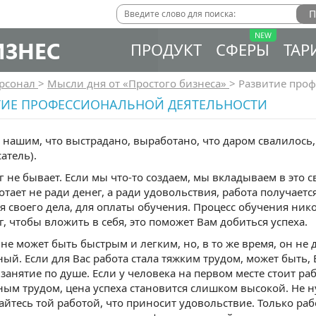
ИЗНЕС
ПРОДУКТ
СФЕРЫ
ТАР
рсонал
>
Мысли дня от «Простого бизнеса»
>
Развитие проф
ТИЕ ПРОФЕССИОНАЛЬНОЙ ДЕЯТЕЛЬНОСТИ
я нашим, что выстрадано, выработано, что даром свалилось,
атель).
г не бывает. Если мы что-то создаем, мы вкладываем в это с
отает не ради денег, а ради удовольствия, работа получаетс
я своего дела, для оплаты обучения. Процесс обучения ник
г, чтобы вложить в себя, это поможет Вам добиться успеха.
не может быть быстрым и легким, но, в то же время, он не
ый. Если для Вас работа стала тяжким трудом, может быть,
 занятие по душе. Если у человека на первом месте стоит ра
ым трудом, цена успеха становится слишком высокой. Не 
йтесь той работой, что приносит удовольствие. Только раб