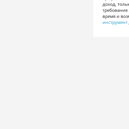
доход, толь
требования 
время и во
инструмент