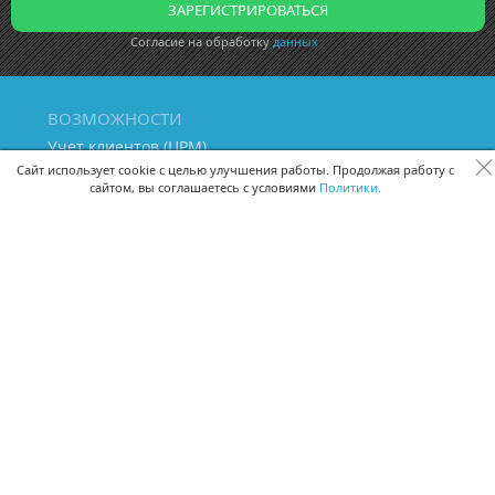
Согласие на обработку
данных
ВОЗМОЖНОСТИ
Учет клиентов (ЦРМ)
Сквозная аналитика бизнеса
Сайт использует cookie с целью улучшения работы. Продолжая работу с
сайтом, вы соглашаетесь с условиями
Политики.
Управление персоналом
Управление проектами
Документооборот
Управление складом и бухгалтерия
ПОМОЩЬ
Частые вопросы
Руководство пользователя
Видео-уроки
Задать вопрос
Поделиться идеей
Защита данных
Удаленный доступ
Карта сайта