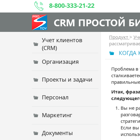
8-800-333-21-22
CRM ПРОСТОЙ Б
Продукт
>
Уч
Учет клиентов
рассматрива
(CRM)
КОГДА 
Организация
Проблема в 
сталкиваете
Проекты и задачи
правильные
Итак, фраз
Персонал
следующего
Вы не р
Маркетинг
разгова
стратег
Если вы
Документы
использ