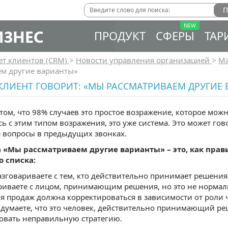
ИЗНЕС
ПРОДУКТ
СФЕРЫ
ТАР
ет клиентов (CRM)
>
Новости управления организацией
>
Ма
ем другие варианты»
КЛИЕНТ ГОВОРИТ: «МЫ РАССМАТРИВАЕМ ДРУГИЕ
том, что 98% случаев это простое возражение, которое мож
сь с этим типом возражения, это уже система. Это может гово
 вопросы в предыдущих звонках.
а «Мы рассматриваем другие варианты» – это, как правил
 списка:
азговариваете с тем, кто действительно принимает решения
риваете с лицом, принимающим решения, но это не нормаль
ия продаж должна корректироваться в зависимости от роли 
 думаете, что это человек, действительно принимающий реш
овать неправильную стратегию.