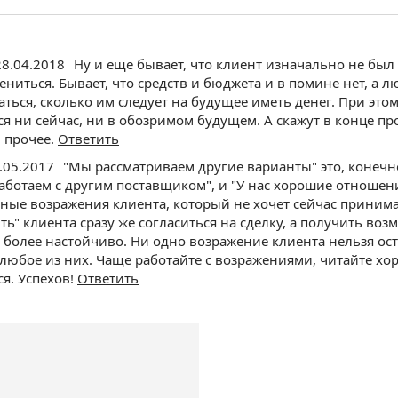
28.04.2018
Ну и еще бывает, что клиент изначально не был 
ениться. Бывает, что средств и бюджета и в помине нет, а л
ться, сколько им следует на будущее иметь денег. При этом,
ся ни сейчас, ни в обозримом будущем. А скажут в конце пр
 прочее.
Ответить
.05.2017
"Мы рассматриваем другие варианты" это, конечн
аботаем с другим поставщиком", и "У нас хорошие отношени
тные возражения клиента, который не хочет сейчас принима
ть" клиента сразу же согласиться на сделку, а получить во
 более настойчиво. Ни одно возражение клиента нельзя ост
любое из них. Чаще работайте с возражениями, читайте хо
ся. Успехов!
Ответить