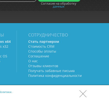
Согласие на обработку
данных
МЫ
СОТРУДНИЧЕСТВО
ws х64
Стать партнером
s х32
Стоимость CRM
Способы оплаты
c OS
Соглашение
S
О нас
Отзывы клиентов
Получать забавные письма
Политика конфиденциальности
олитики.