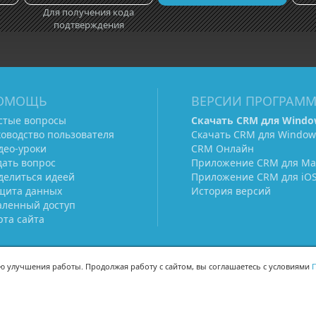
Для получения кода
подтверждения
ОМОЩЬ
ВЕРСИИ ПРОГРАМ
стые вопросы
Скачать CRM для Windo
ководство пользователя
Скачать CRM для Window
део-уроки
CRM Онлайн
дать вопрос
Приложение CRM для Ma
делиться идеей
Приложение CRM для iO
щита данных
История версий
аленный доступ
рта сайта
ью улучшения работы. Продолжая работу с сайтом, вы соглашаетесь с условиями
П