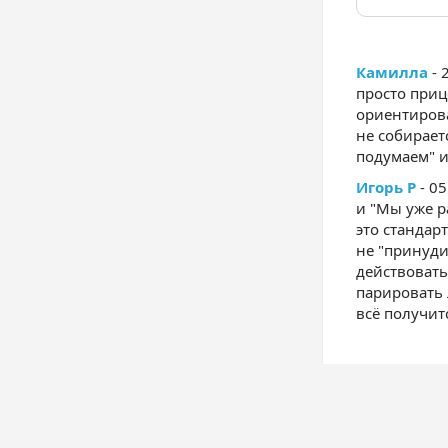
Камилла
- 
просто приц
ориентирова
не собирает
подумаем" и
Игорь Р
- 05
и "Мы уже р
это стандар
не "принуди
действовать
парировать 
всё получит