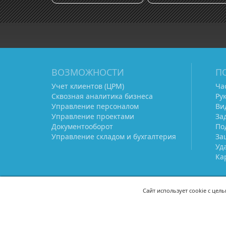
ВОЗМОЖНОСТИ
П
Учет клиентов (ЦРМ)
Ча
Сквозная аналитика бизнеса
Ру
Управление персоналом
Ви
Управление проектами
За
Документооборот
По
Управление складом и бухгалтерия
За
Уд
Ка
Сайт использует cookie с цел