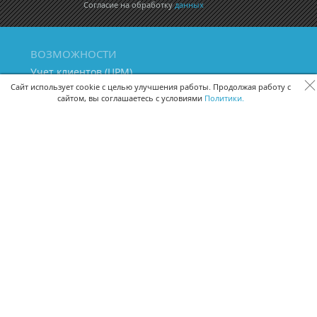
Согласие на обработку
данных
ВОЗМОЖНОСТИ
Учет клиентов (ЦРМ)
Сквозная аналитика бизнеса
Сайт использует cookie с целью улучшения работы. Продолжая работу с
сайтом, вы соглашаетесь с условиями
Политики.
Управление персоналом
Управление проектами
Документооборот
Управление складом и бухгалтерия
ПОМОЩЬ
Частые вопросы
Руководство пользователя
Видео-уроки
Задать вопрос
Поделиться идеей
Защита данных
Удаленный доступ
Карта сайта