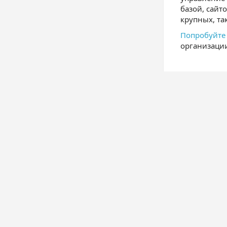
базой, сайт
крупных, та
Попробуйте
организаци