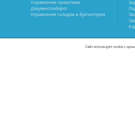
Управление проектами
За
Документооборот
По
Управление складом и бухгалтерия
За
Уд
Ка
Сайт использует cookie с цел
СВЯЖИТЕСЬ С НАМИ
8 (800) 333-21-22
+7 (495) 233-02
8 (499) 110-21-22
+7 (985) 233-02
mail@prostoy.ru
121205, г. Москва, территория
инновационного центра
«Сколково», ул. Нобеля, дом 5,