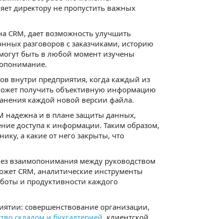
ляет директору не пропустить важных
на CRM, дает возможность улучшить
онных разговоров с заказчиками, историю
и могут быть в любой момент изучены
допонимание.
ков внутри предприятия, когда каждый из
ь может получить объективную информацию
анения каждой новой версии файла.
M надежна и в плане защиты данных,
ние доступа к информации. Таким образом,
ку, а какие от него закрыты, что
без взаимопонимания между руководством
может CRM, аналитические инструменты
аботы и продуктивности каждого
иятии: совершенствование организации,
тво складом и бухгалтерией
, клиентской