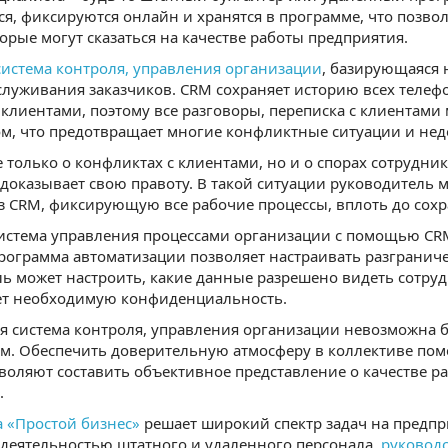
я, фиксируются онлайн и хранятся в программе, что позво
торые могут сказаться на качестве работы предприятия.
система контроля, управления организации
, базирующаяся 
служивания заказчиков. CRM сохраняет историю всех телеф
 клиентами, поэтому все разговоры, переписка с клиентам
ом, что предотвращает многие конфликтные ситуации и не
е только о конфликтах с клиентами, но и о спорах сотрудни
доказывает свою правоту. В такой ситуации руководител
 CRM, фиксирующую все рабочие процессы, вплоть до сохр
система управления процессами организации с помощью CR
рограмма автоматизации позволяет настраивать разграниче
ь может настроить, какие данные разрешено видеть сотрудни
ет необходимую конфиденциальность.
я система контроля, управления организации невозможна 
м. Обеспечить доверительную атмосферу в коллективе по
воляют составить объективное представление о качестве р
.
 «Простой бизнес»
решает широкий спектр задач на предпр
деятельностью штатного и удаленного персонала,
руководс