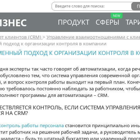
ИЗНЕС
ПРОДУКТ
СФЕРЫ
ТАР
ет клиентов (CRM)
>
Управление взаимоотношениями с кли
 подход к организации контроля в компании
МЕННЫЙ ПОДХОД К ОРГАНИЗАЦИИ КОНТРОЛЯ В 
дня эксперты так часто говорят об автоматизации, когда ре
 обусловлено тем, что система управления современной ор
 и вопрос контроля работы выходит на первый план. Конеч
ю требовалось постоянно наблюдать за работником, чтобы 
полняют программы для автоматизации – CRM.
ЕСТВЛЯЕТСЯ КОНТРОЛЬ, ЕСЛИ СИСТЕМА УПРАВЛЕН
Я НА CRM?
контроль работы персонала
становится принципиально иным
тит работник на решение рабочей задачи, а руководитель 
циалиста – будь то штатный бухгалтер или удаленный прог