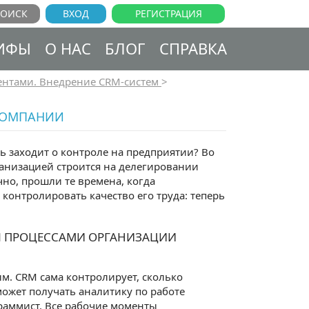
ВХОД
РЕГИСТРАЦИЯ
ИФЫ
О НАС
БЛОГ
СПРАВКА
ентами. Внедрение CRM-систем
>
КОМПАНИИ
чь заходит о контроле на предприятии? Во
ганизацией строится на делегировании
но, прошли те времена, когда
контролировать качество его труда: теперь
ИЯ ПРОЦЕССАМИ ОРГАНИЗАЦИИ
. CRM сама контролирует, сколько
может получать аналитику по работе
раммист. Все рабочие моменты