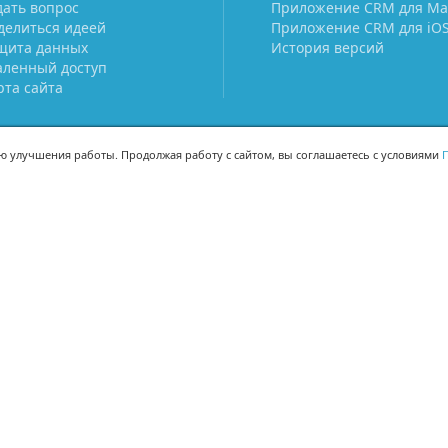
дать вопрос
Приложение CRM для Ma
делиться идеей
Приложение CRM для iO
щита данных
История версий
аленный доступ
рта сайта
ью улучшения работы. Продолжая работу с сайтом, вы соглашаетесь с условиями
П
МЫ В СОЦСЕТЯХ
-02
-02
Поделиться