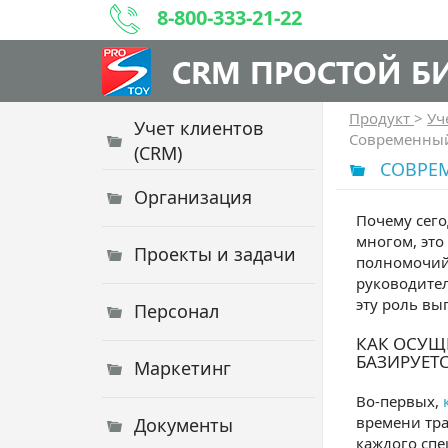
8-800-333-21-22
CRM ПРОСТОЙ Б
Продукт
>
Уч
Учет клиентов
Современный
(CRM)
СОВРЕ
Организация
Почему сего
многом, это
Проекты и задачи
полномочий,
руководител
эту роль вы
Персонал
КАК ОСУЩ
БАЗИРУЕТС
Маркетинг
Во-первых,
времени тра
Документы
каждого спе