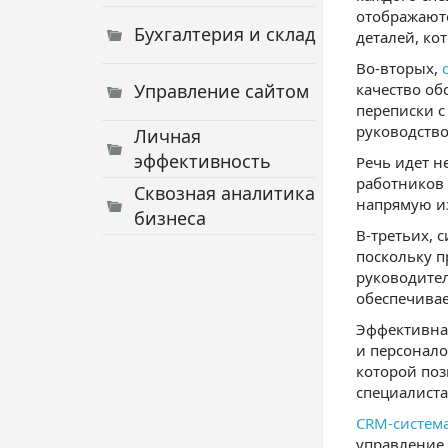
отображаютс
Бухгалтерия и склад
деталей, ко
Во-вторых,
Управление сайтом
качество об
переписки с
руководств
Личная
эффективность
Речь идет н
работников 
Сквозная аналитика
напрямую из
бизнеса
В-третьих, 
поскольку п
руководител
обеспечива
Эффективна
и персонало
которой поз
специалиста
CRM-система
управление 