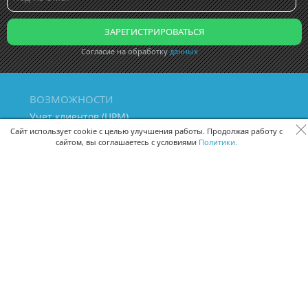
Согласие на обработку
данных
ВОЗМОЖНОСТИ
Учет клиентов (ЦРМ)
Сквозная аналитика бизнеса
Сайт использует cookie с целью улучшения работы. Продолжая работу с
сайтом, вы соглашаетесь с условиями
Политики.
Управление персоналом
Управление проектами
Документооборот
Управление складом и бухгалтерия
ПОМОЩЬ
Частые вопросы
Руководство пользователя
Видео-уроки
Задать вопрос
Поделиться идеей
Защита данных