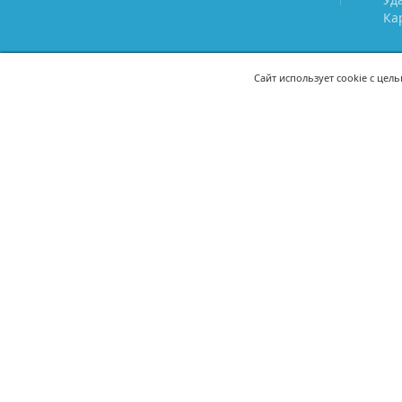
Ка
Сайт использует cookie с цел
СВЯЖИТЕСЬ С НАМИ
8 (800) 333-21-22
+7 (495) 233-02
8 (499) 110-21-22
+7 (985) 233-02
mail@prostoy.ru
121205, г. Москва, территория
инновационного центра
«Сколково», ул. Нобеля, дом 5,
этаж 1, пом. III, ком. 17