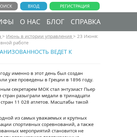
ВХОД
РЕГИСТРАЦИЯ
ИФЫ
О НАС
БЛОГ
СПРАВКА
а
>
Июнь в истории управления
>
23 Июня:
ивной работе
АНИЗОВАННОСТЬ ВЕДЕТ К
оду именно в этот день был создан
и уже проведены в Греции в 1896 году.
ьным секретарем МОК стал энтузиаст Пьер
и стран разыграли медали в тринадцати
 стран 11 028 атлетов. Масштабы такой
одной из самых уважаемых и крупных
зации спортивных соревнований, а также
ованных мероприятий становится не