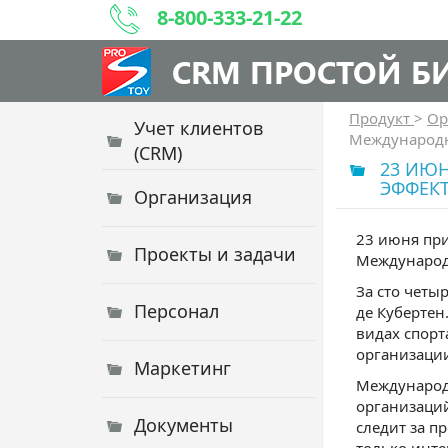
8-800-333-21-22
CRM ПРОСТОЙ Б
Продукт
>
Ор
Учет клиентов
Международн
(CRM)
23 ИЮ
ЭФФЕК
Организация
23 июня при
Проекты и задачи
Международ
За сто четы
Персонал
де Кубертен
видах спорт
организации
Маркетинг
Международ
организаций
Документы
следит за п