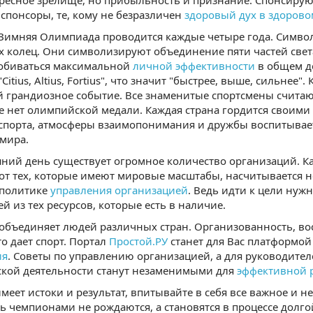
ресное зрелище, но прибыльность и признание. Спонсиру
спонсоры, те, кому не безразличен
здоровый дух в здорово
 Зимняя Олимпиада проводится каждые четыре года. Симво
 колец. Они символизируют объединение пяти частей свет
добиваться максимальной
личной эффективности
в общем де
itius, Altius, Fortius", что значит "быстрее, выше, сильне
й грандиозное событие. Все знаменитые спортсмены счита
се нет олимпийской медали. Каждая страна гордится свои
спорта, атмосферы взаимопонимания и дружбы воспитывает
мира.
ний день существует огромное количество организаций. Ка
вот тех, которые имеют мировые масштабы, насчитывается н
политике
управления организацией
. Ведь идти к цели нуж
й из тех ресурсов, которые есть в наличие.
бъединяет людей различных стран. Организованность, восп
то дает спорт. Портал
Простой.РУ
станет для Вас платформой
ия
. Советы по управлению организацией, а для руководите
ской деятельности станут незаменимыми для
эффективной 
имеет истоки и результат, впитывайте в себя все важное и 
ь чемпионами не рождаются, а становятся в процессе долго