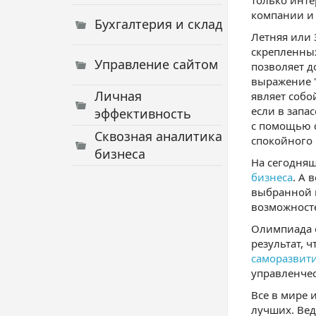
только инте
компании и 
Бухгалтерия и склад
Летняя или
скрепленных
Управление сайтом
позволяет 
выражение "C
Личная
являет собо
если в запа
эффективность
с помощью 
Сквозная аналитика
спокойного 
бизнеса
На сегодняш
бизнеса
. А 
выбранной 
возможносте
Олимпиада о
результат, ч
саморазвит
управленче
Все в мире 
лучших. Вед