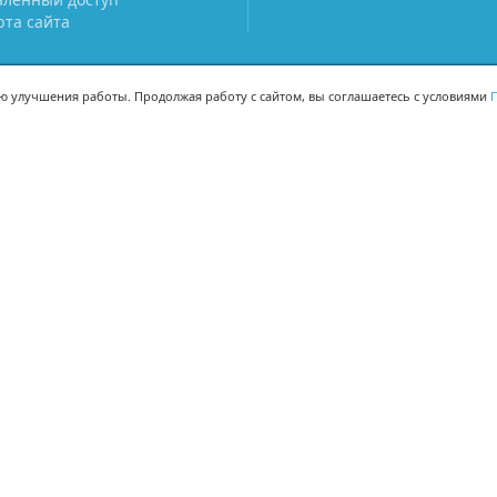
рта сайта
ью улучшения работы. Продолжая работу с сайтом, вы соглашаетесь с условиями
П
МЫ В СОЦСЕТЯХ
-02
-02
Поделиться