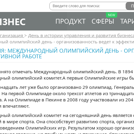
ИЗНЕС
ПРОДУКТ
СФЕРЫ
ТАР
ганизация
>
День в истории управления и развития бизнес
ый олимпийский день - организованность ведет к эффект
НЯ: МЕЖДУНАРОДНЫЙ ОЛИМПИЙСКИЙ ДЕНЬ - ОРГ
ТИВНОЙ РАБОТЕ
нято отмечать Международный олимпийский день. В 1894 г
ный олимпийский комитет.А первые Олимпийские игры был
рнадцать лет уже было организовано 29 олимпиад. Генерал
. На первой Олимпиаде около трехсот атлетов из тринадцат
а. А на Олимпиаде в Пекине в 2008 году участвовали из 204
 впечатляют.
ный олимпийский комитет на сегодняшний день является 
 в мире спорта. Она способствует развитию спорта, органи
роведением Олимпийских игр. Результатом хорошо организ