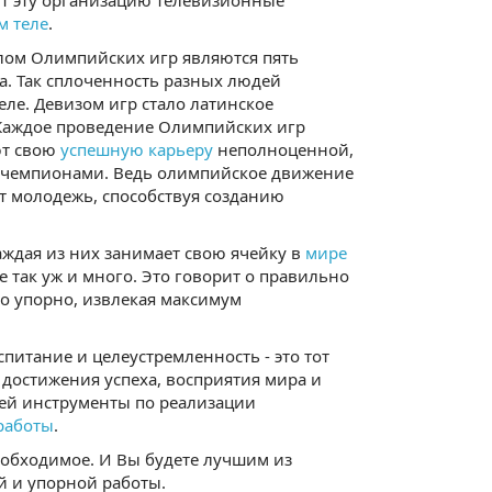
ют эту организацию телевизионные
м теле
.
лом Олимпийских игр являются пять
а. Так сплоченность разных людей
ле. Девизом игр стало латинское
е". Каждое проведение Олимпийских игр
ют свою
успешную карьеру
неполноценной,
ми чемпионами. Ведь олимпийское движение
 молодежь, способствуя созданию
ждая из них занимает свою ячейку в
мире
е так уж и много. Это говорит о правильно
но упорно, извлекая максимум
итание и целеустремленность - это тот
 достижения успеха, восприятия мира и
лей инструменты по реализации
работы
.
необходимое. И Вы будете лучшим из
й и упорной работы.