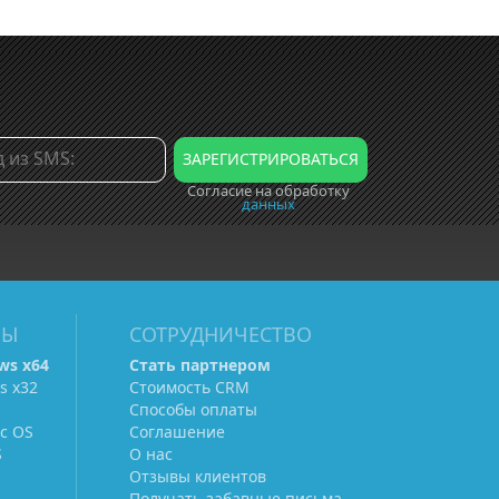
Согласие на обработку
данных
МЫ
СОТРУДНИЧЕСТВО
ws х64
Стать партнером
s х32
Стоимость CRM
Способы оплаты
c OS
Соглашение
S
О нас
Отзывы клиентов
Получать забавные письма