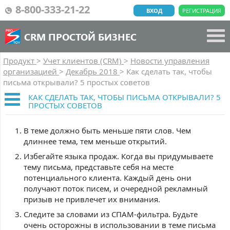
8-800-333-21-22
ВХОД
РЕГИСТРАЦИЯ
CRM ПРОСТОЙ БИЗНЕС
Продукт
>
Учет клиентов (CRM)
>
Новости управления
организацией
>
Декабрь 2018
>
Как сделать так, чтобы
письма открывали? 5 простых советов
КАК СДЕЛАТЬ ТАК, ЧТОБЫ ПИСЬМА ОТКРЫВАЛИ? 5
ПРОСТЫХ СОВЕТОВ
В теме должно быть меньше пяти слов. Чем
длиннее тема, тем меньше открытий.
Избегайте языка продаж. Когда вы придумываете
тему письма, представьте себя на месте
потенциального клиента. Каждый день они
получают поток писем, и очередной рекламный
призыв не привлечет их внимания.
Следите за словами из СПАМ-фильтра. Будьте
очень осторожны в использовании в теме письма