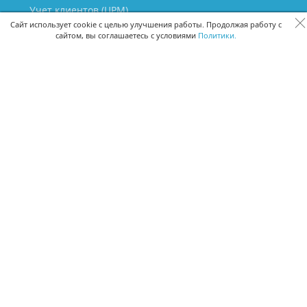
Учет клиентов (ЦРМ)
Сквозная аналитика бизнеса
Сайт использует cookie с целью улучшения работы. Продолжая работу с
сайтом, вы соглашаетесь с условиями
Политики.
Управление персоналом
Управление проектами
Документооборот
Управление складом и бухгалтерия
ПОМОЩЬ
Частые вопросы
Руководство пользователя
Видео-уроки
Задать вопрос
Поделиться идеей
Защита данных
Удаленный доступ
Карта сайта
ВЕРСИИ ПРОГРАММЫ
Скачать CRM для Windows х64
Скачать CRM для Windows х32
CRM Онлайн