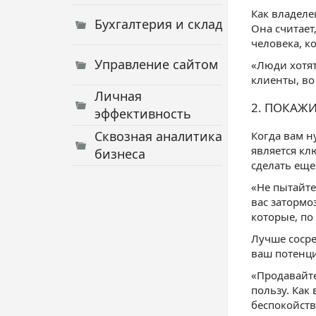
Как владеле
Бухгалтерия и склад
Она считает
человека, к
Управление сайтом
«Люди хотят
клиенты, во
Личная
2. ПОКАЖИ
эффективность
Сквозная аналитика
Когда вам н
является кл
бизнеса
сделать еще 
«Не пытайте
вас затормо
которые, по 
Лучше сосре
ваш потенц
«Продавайте
пользу. Как
беспокойств