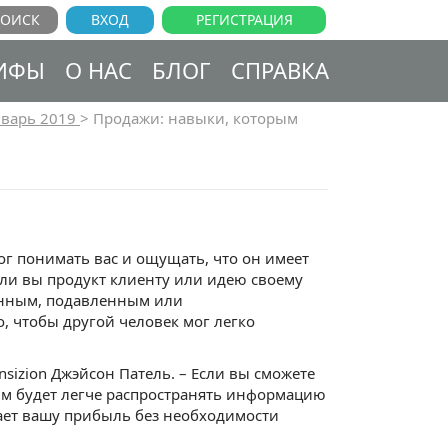
ВХОД
РЕГИСТРАЦИЯ
ИФЫ
О НАС
БЛОГ
СПРАВКА
варь 2019
>
Продажи: навыки, которым
ог понимать вас и ощущать, что он имеет
 ли вы продукт клиенту или идею своему
щенным, подавленным или
, чтобы другой человек мог легко
sizion Джэйсон Патель. – Если вы сможете
гим будет легче распространять информацию
вает вашу прибыль без необходимости