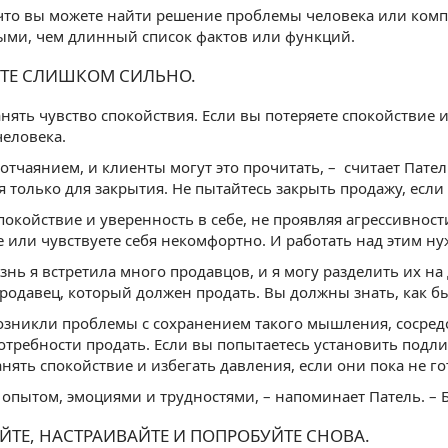
 что вы можете найти решение проблемы человека или комп
ыми, чем длинный список фактов или функций.
ВИТЕ СЛИШКОМ СИЛЬНО.
нять чувство спокойствия. Если вы потеряете спокойствие 
человека.
 отчаянием, и клиенты могут это прочитать, – считает Пател
я только для закрытия. Не пытайтесь закрыть продажу, если 
покойствие и уверенность в себе, не проявляя агрессивности
 или чувствуете себя некомфортно. И работать над этим н
знь я встретила много продавцов, и я могу разделить их на
продавец, который должен продать. Вы должны знать, как б
возникли проблемы с сохранением такого мышления, сосредот
отребности продать. Если вы попытаетесь установить подли
анять спокойствие и избегать давления, если они пока не го
 опытом, эмоциями и трудностями, – напоминает Патель. – 
УЙТЕ, НАСТРАИВАЙТЕ И ПОПРОБУЙТЕ СНОВА.