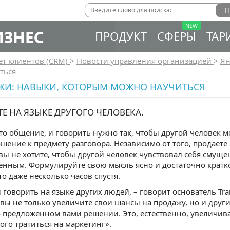
ИЗНЕС
ПРОДУКТ
СФЕРЫ
ТАР
ет клиентов (CRM)
>
Новости управления организацией
>
Ян
ться
ЖИ: НАВЫКИ, КОТОРЫМ МОЖНО НАУЧИТЬСЯ
ТЕ НА ЯЗЫКЕ ДРУГОГО ЧЕЛОВЕКА.
то общение, и говорить нужно так, чтобы другой человек м
шение к предмету разговора. Независимо от того, продаете
вы не хотите, чтобы другой человек чувствовал себя сму
нным. Формулируйте свою мысль ясно и достаточно кратко
то даже несколько часов спустя.
говорить на языке других людей, – говорит основатель Tran
, вы не только увеличите свои шансы на продажу, но и дру
о предложенном вами решении. Это, естественно, увеличи
го тратиться на маркетинг».