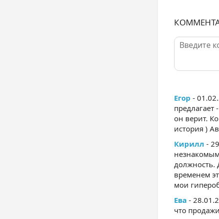
КОММЕНТ
Егор
- 01.02
предлагает 
он верит. К
история ) А
Кирилл
- 2
незнакомыми
должность. 
временем эт
мои гипероб
Ева
- 28.01.
что продажи