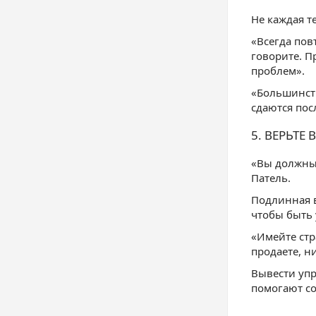
Не каждая те
«Всегда пов
говорите. П
проблем».
«Большинст
сдаются пос
5. ВЕРЬТЕ 
«Вы должны 
Патель.
Подлинная в
чтобы быть
«Имейте стр
продаете, н
Вывести уп
помогают с