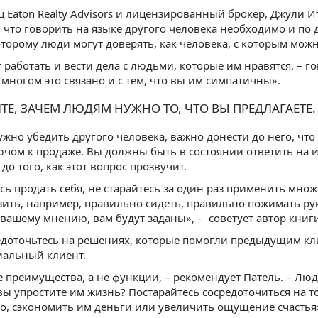
ц Eaton Realty Advisors и лицензированный брокер, Джули И
, что говорить на языке другого человека необходимо и по 
оторому люди могут доверять, как человека, с которым мож
 работать и вести дела с людьми, которые им нравятся, – го
 многом это связано и с тем, что вы им симпатичны».
ТЕ, ЗАЧЕМ ЛЮДЯМ НУЖНО ТО, ЧТО ВЫ ПРЕДЛАГАЕТЕ.
ужно убедить другого человека, важно донести до него, что 
ючом к продаже. Вы должны быть в состоянии ответить на их
до того, как этот вопрос прозвучит.
сь продать себя, не старайтесь за один раз применить мно
зить, например, правильно сидеть, правильно пожимать ру
вашему мнению, вам будут заданы», – советует автор книги W
доточьтесь на решениях, которые помогли предыдущим кли
иальный клиент.
 преимущества, а не функции, – рекомендует Патель. – Люди
 вы упростите им жизнь? Постарайтесь сосредоточиться на 
о, сэкономить им деньги или увеличить ощущение счастья