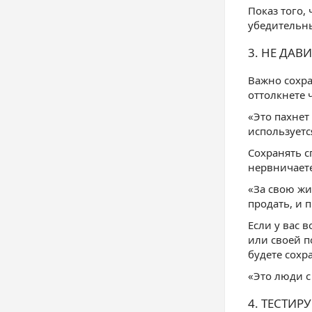
Показ того,
убедительн
3. НЕ ДА
Важно сохра
оттолкнете 
«Это пахнет
используетс
Сохранять с
нервничаете
«За свою жи
продать, и 
Если у вас 
или своей п
будете сохр
«Это люди с
4. ТЕСТИР