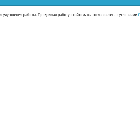
ью улучшения работы. Продолжая работу с сайтом, вы соглашаетесь с условиями
П
МЫ В СОЦСЕТЯХ
-02
-02
Поделиться
© Корпорация 1Т 2008-
2026