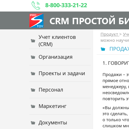
8-800-333-21-22
CRM ПРОСТОЙ Б
Продукт
>
Уч
Учет клиентов
можно научи
(CRM)
ПРОДА
Организация
1. ГОВОРИ
Проекты и задачи
Продажи – э
прямое отно
менеджеру, 
Персонал
неосведомле
повторить э
Маркетинг
«Вы должны 
это сделать
о только чт
Документы
слишком мно