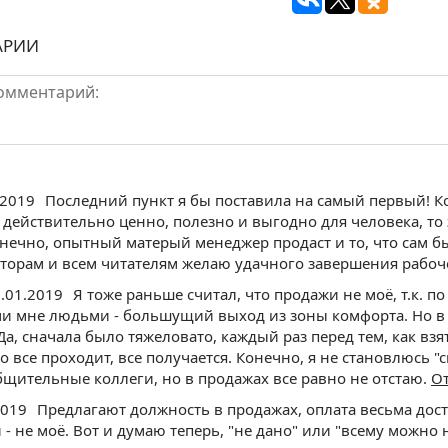
АРИИ
.2019
Последний пункт я бы поставила на самый первый! Ко
- действительно ценно, полезно и выгодно для человека, то
онечно, опытный матерый менеджер продаст и то, что сам бы 
вторам и всем читателям желаю удачного завершения рабо
9.01.2019
Я тоже раньше считал, что продажи не моё, т.к. п
 мне людьми - большущий выход из зоны комфорта. Но в с
Да, сначала было тяжеловато, каждый раз перед тем, как взя
о все проходит, все получается. Конечно, я не становлюсь "
щительные коллеги, но в продажах все равно не отстаю.
О
2019
Предлагают должность в продажах, оплата весьма досто
 - не моё. Вот и думаю теперь, "не дано" или "всему можно 