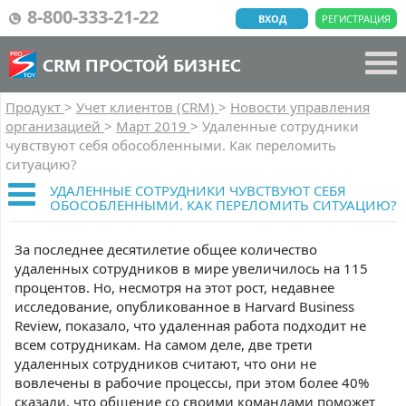
8-800-333-21-22
ВХОД
РЕГИСТРАЦИЯ
CRM ПРОСТОЙ БИЗНЕС
Продукт
>
Учет клиентов (CRM)
>
Новости управления
организацией
>
Март 2019
>
Удаленные сотрудники
чувствуют себя обособленными. Как переломить
ситуацию?
УДАЛЕННЫЕ СОТРУДНИКИ ЧУВСТВУЮТ СЕБЯ
ОБОСОБЛЕННЫМИ. КАК ПЕРЕЛОМИТЬ СИТУАЦИЮ?
За последнее десятилетие общее количество
удаленных сотрудников в мире увеличилось на 115
процентов. Но, несмотря на этот рост, недавнее
исследование, опубликованное в Harvard Business
Review, показало, что удаленная работа подходит не
всем сотрудникам. На самом деле, две трети
удаленных сотрудников считают, что они не
вовлечены в рабочие процессы, при этом более 40%
сказали, что общение со своими командами поможет