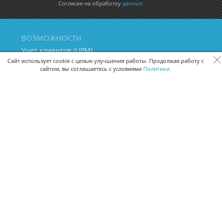
Согласие на обработку
данных
ВОЗМОЖНОСТИ
Учет клиентов (ЦРМ)
Сквозная аналитика бизнеса
Сайт использует cookie с целью улучшения работы. Продолжая работу с
сайтом, вы соглашаетесь с условиями
Политики.
Управление персоналом
Управление проектами
Документооборот
Управление складом и бухгалтерия
ПОМОЩЬ
Частые вопросы
Руководство пользователя
Видео-уроки
Задать вопрос
Поделиться идеей
Защита данных
Удаленный доступ
Карта сайта