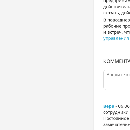
предпринима
действител
сказать, де
В повседнев
рабочие про
и встреч. Ч
управления
КОММЕНТ
Вера
- 06.0
сотрудники 
Постоянное 
замечательн