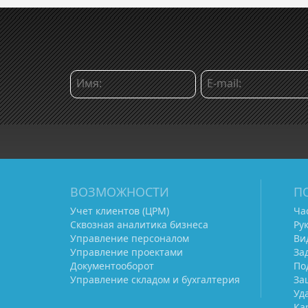
ВОЗМОЖНОСТИ
П
Учет клиентов (ЦРМ)
Ча
Сквозная аналитика бизнеса
Ру
Управление персоналом
Ви
Управление проектами
За
Документооборот
По
Управление складом и бухгалтерия
За
Уд
Ка