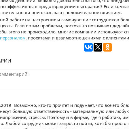
емых действий: «Каковы доказательства того, что внедр
ьно эффективны в предотвращении выгорания? Если компан
йствительно ли они оказывают положительное влияние».
ной работе на настроение и самочувствие сотрудников бол
цессы. Если с этим проблемы, постоянно возникают дедлай
тобы этого не происходило, многие компании используют 
 персоналом
, проектами и взаимоотношениями с клиентами
АРИИ
6.2019
Возможно, кто-то прочтет и подумает, что всё это бл
несут большую ответственность - материальную или любую 
напряжение, стрессы. Поэтому и в фирме, где я работаю, им
о. Любой сотрудник может запросто пойти, хотя бы просто п