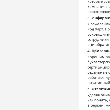
которые сое
компания по
психотерапе
3. Информи
К сожалению
Род Харт. П
руководител
сотрудники 
они обратят
4. Приглаш
Хорошим вар
бухгалтерск
сертифициро
отдельные с
работают лу
позитивный 
5. Отслежи
Уделяя вним
как понять,
в Беркли, м