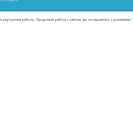
ью улучшения работы. Продолжая работу с сайтом, вы соглашаетесь с условиями
П
МЫ В СОЦСЕТЯХ
-02
-02
Поделиться