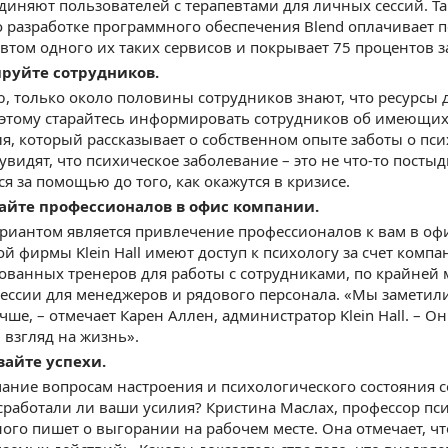
диняют пользователей с терапевтами для личных сессий. Т
 разработке программного обеспечения Blend оплачивает п
втом одного их таких сервисов и покрывает 75 процентов з
руйте сотрудников.
, только около половины сотрудников знают, что ресурсы
оэтому старайтесь информировать сотрудников об имеющих
я, который рассказывает о собственном опыте заботы о пси
увидят, что психическое заболевание – это не что-то постыд
ся за помощью до того, как окажутся в кризисе.
айте профессионалов в офис компании.
иантом является привлечение профессионалов к вам в офи
ой фирмы Klein Hall имеют доступ к психологу за счет комп
ванных тренеров для работы с сотрудниками, по крайней ме
ессии для менеджеров и рядового персонала. «Мы заметили,
чше, – отмечает Карен Аллен, администратор Klein Hall. – О
взгляд на жизнь».
вайте успехи.
ание вопросам настроения и психологического состояния с
 сработали ли ваши усилия? Кристина Маслах, профессор п
ного пишет о выгорании на рабочем месте. Она отмечает, ч