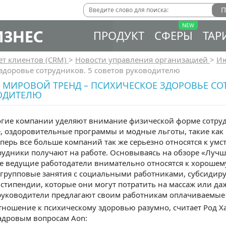
ИЗНЕС
ПРОДУКТ
СФЕРЫ
ТАР
ет клиентов (CRM)
>
Новости управления организацией
>
И
здоровье сотрудников. 5 советов руководителю
МИРОВОЙ ТРЕНД – ПСИХИЧЕСКОЕ ЗДОРОВЬЕ СОТ
ОДИТЕЛЮ
огие компании уделяют внимание физической форме сотруд
, оздоровительные программы и модные льготы, такие как 
еперь все больше компаний так же серьезно относятся к у
рудники получают на работе. Основываясь на обзоре «Лучши
е ведущие работодатели внимательно относятся к хорошем
групповые занятия с социальными работниками, субсидиру
стипендии, которые они могут потратить на массаж или да
уководители предлагают своим работникам оплачиваемые 
тношение к психическому здоровью разумно, считает Род Х
адровым вопросам Aon: