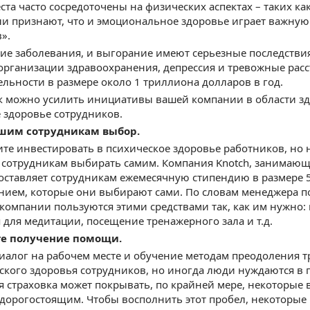
ста часто сосредоточены на физических аспектах – таких как
и признают, что и эмоциональное здоровье играет важную
».
ие заболевания, и выгорание имеют серьезные последствия
рганизации здравоохранения, депрессия и тревожные расс
льности в размере около 1 триллиона долларов в год.
ак можно усилить инициативы вашей компании в области з
 здоровье сотрудников.
ашим сотрудникам выбор.
ите инвестировать в психическое здоровье работников, но н
 сотрудникам выбирать самим. Компания Knotch, занимающ
оставляет сотрудникам ежемесячную стипендию в размере 
нием, которые они выбирают сами. По словам менеджера по
компании пользуются этими средствами так, как им нужно: 
для медитации, посещение тренажерного зала и т.д.
те получение помощи.
алог на рабочем месте и обучение методам преодоления т
ского здоровья сотрудников, но иногда люди нуждаются в
 страховка может покрывать, по крайней мере, некоторые
дорогостоящим. Чтобы восполнить этот пробел, некоторые