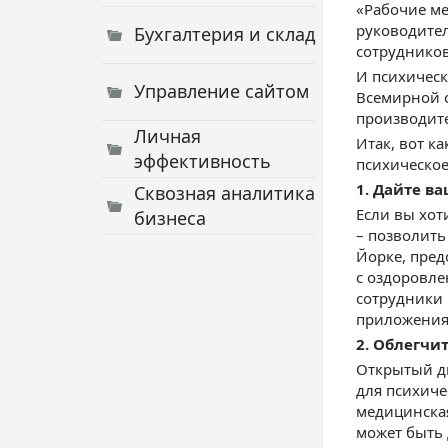
«Рабочие ме
руководител
Бухгалтерия и склад
сотрудников
И психическ
Управление сайтом
Всемирной о
производите
Личная
Итак, вот к
эффективность
психическое
1. Дайте в
Сквозная аналитика
Если вы хот
бизнеса
– позволить
Йорке, пред
с оздоровле
сотрудники 
приложения 
2. Облегчи
Открытый ди
для психиче
медицинская
может быть 