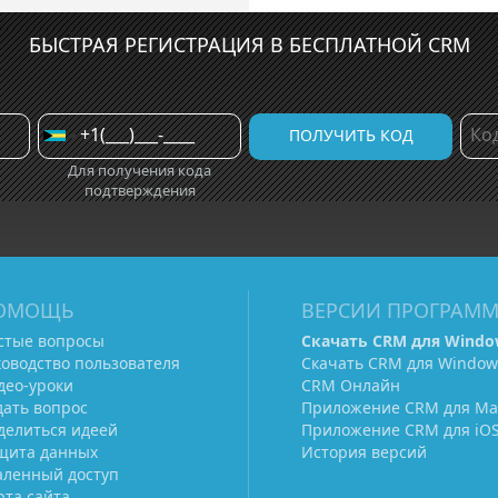
БЫСТРАЯ РЕГИСТРАЦИЯ В БЕСПЛАТНОЙ CRM
Для получения кода
подтверждения
ОМОЩЬ
ВЕРСИИ ПРОГРАМ
стые вопросы
Скачать CRM для Windo
ководство пользователя
Скачать CRM для Window
део-уроки
CRM Онлайн
дать вопрос
Приложение CRM для Ma
делиться идеей
Приложение CRM для iO
щита данных
История версий
аленный доступ
рта сайта