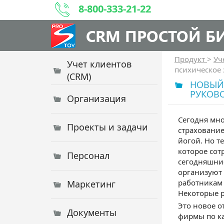
8-800-333-21-22
CRM ПРОСТОЙ Б
Продукт
>
Уч
Учет клиентов
психическое 
(CRM)
НОВЫЙ 
РУКОВ
Организация
Сегодня мн
Проекты и задачи
страхование
йогой. Но т
которое сот
Персонал
сегодняшни
организуют 
работникам 
Маркетинг
Некоторые р
Это новое о
Документы
фирмы по к