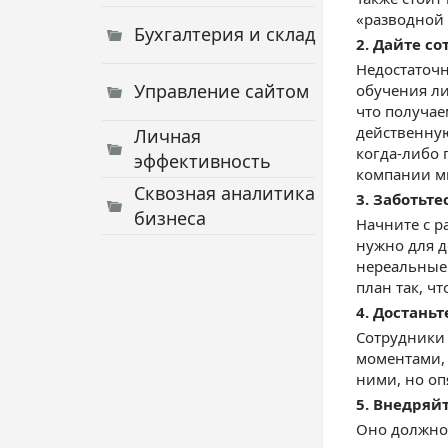
«разводной 
Бухгалтерия и склад
2. Дайте с
Недостаточн
Управление сайтом
обучения ли
что получае
действенную
Личная
когда-либо 
эффективность
компании м
Сквозная аналитика
3. Заботьте
бизнеса
Начните с р
нужно для д
нереальные 
план так, ч
4. Достань
Сотрудники
моментами, 
ними, но оп
5. Внедряй
Оно должно 