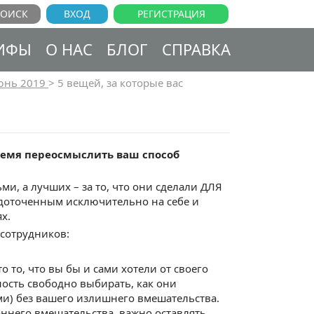
ВХОД
РЕГИСТРАЦИЯ
ИФЫ
О НАС
БЛОГ
СПРАВКА
юнь 2019
>
5 вещей, за которые вас
время переосмыслить ваш способ
и, а лучших – за то, что они сделали ДЛЯ
едоточенным исключительно на себе и
х.
 сотрудников:
 то, что вы бы и сами хотели от своего
ость свободно выбирать, как они
ми) без вашего излишнего вмешательства.
оннего вмешательства, важно оставлять