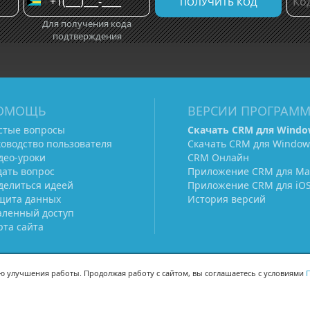
Для получения кода
подтверждения
ОМОЩЬ
ВЕРСИИ ПРОГРАМ
стые вопросы
Скачать CRM для Windo
ководство пользователя
Скачать CRM для Window
део-уроки
CRM Онлайн
дать вопрос
Приложение CRM для Ma
делиться идеей
Приложение CRM для iO
щита данных
История версий
аленный доступ
рта сайта
ью улучшения работы. Продолжая работу с сайтом, вы соглашаетесь с условиями
П