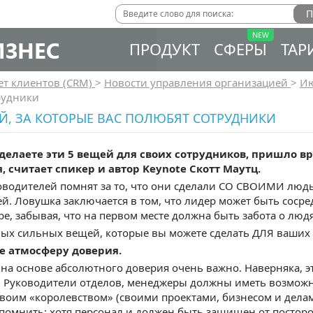
ИЗНЕС
ПРОДУКТ
СФЕРЫ
ТАР
ет клиентов (CRM)
>
Новости управления организацией
>
И
рудники
Й, ЗА КОТОРЫЕ ВАС ПОЛЮБЯТ СОТРУДНИКИ
 делаете эти 5 вещей для своих сотрудников, пришло 
, считает спикер и автор Keynote Скотт Маутц.
водителей помнят за то, что они сделали СО СВОИМИ людьм
. Ловушка заключается в том, что лидер может быть соср
ре, забывая, что на первом месте должна быть забота о людя
мых сильных вещей, которые вы можете сделать ДЛЯ ваших
те атмосферу доверия.
на основе абсолютного доверия очень важно. Наверняка, это
 Руководители отделов, менеджеры должны иметь возможн
воим «королевством» (своими проектами, бизнесом и дела
 помнить: хотя персонал и должен быть защищен от постор