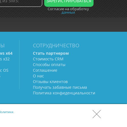
Согласие на обработку
данных
МЫ
СОТРУДНИЧЕСТВО
ws х64
Стать партнером
s х32
Стоимость CRM
Способы оплаты
c OS
Соглашение
S
О нас
Отзывы клиентов
Получать забавные письма
Политика конфиденциальности
олитики.