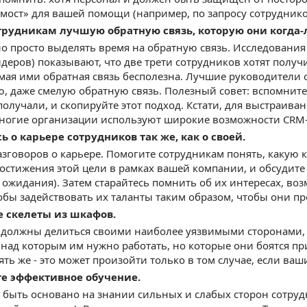
мост» для вашей помощи (например, по запросу сотруднико
отрудникам лучшую обратную связь, которую они когда-
о просто выделять время на обратную связь. Исследования 
деров) показывают, что две трети сотрудников хотят получи
мая ими обратная связь бесполезна. Лучшие руководители
, даже смелую обратную связь. Полезный совет: вспомнит
получали, и скопируйте этот подход. Кстати, для выстраи
ногие организации используют широкие возможности CRM-
сь о карьере сотрудников так же, как о своей.
азговоров о карьере. Помогите сотрудникам понять, какую к
остижения этой цели в рамках вашей компании, и обсудите
ожидания). Затем старайтесь помнить об их интересах, во
тобы задействовать их таланты таким образом, чтобы они п
те скелеты из шкафов.
 должны делиться своими наиболее уязвимыми сторонами
над которым им нужно работать, но которые они боятся при
ять же - это может произойти только в том случае, если в
те эффективное обучение.
быть основано на знании сильных и слабых сторон сотруд