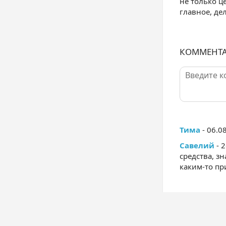
не только ц
главное, де
КОММЕНТ
Тима
- 06.0
Савелий
- 
средства, зн
каким-то пр