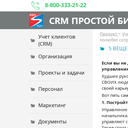
8-800-333-21-22
CRM ПРОСТОЙ Б
Продукт
>
Уч
Учет клиентов
полюбят сот
(CRM)
5 ВЕЩЕ
Организация
Если вы не
управления
Проекты и задачи
Худших руко
СВОИХ людей
своей карье
Персонал
Вот пять са
1. Построй
Маркетинг
Управление 
начальника.
Документы
управляют с
Также стоит