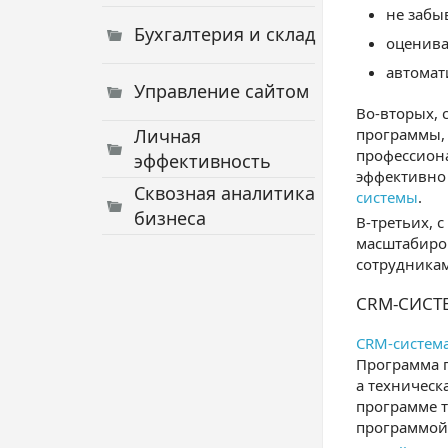
не забы
Бухгалтерия и склад
оценива
автомат
Управление сайтом
Во-вторых, 
Личная
программы, 
профессиона
эффективность
эффективно 
Сквозная аналитика
системы
.
бизнеса
В-третьих, 
масштабиров
сотрудникам
CRM-СИСТ
CRM-система
Программа п
а техническ
программе т
программой 