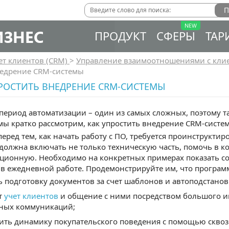
ИЗНЕС
ПРОДУКТ
СФЕРЫ
ТАР
ет клиентов (CRM)
>
Управление взаимоотношениями с кли
недрение CRM-системы
РОСТИТЬ ВНЕДРЕНИЕ CRM-СИСТЕМЫ
ериод автоматизации – один из самых сложных, поэтому та
 мы кратко рассмотрим, как упростить внедрение CRM-систе
перед тем, как начать работу с ПО, требуется проинструктир
должна включать не только техническую часть, помочь в к
ционную. Необходимо на конкретных примерах показать с
в ежедневной работе. Продемонстрируйте им, что програм
ь подготовку документов за счет шаблонов и автоподстано
т
учет клиентов
и общение с ними посредством большого и
ных коммуникаций;
ить динамику покупательского поведения с помощью сквоз