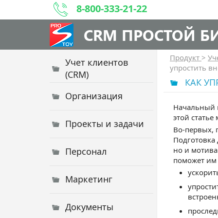
8-800-333-21-22
CRM ПРОСТОЙ Б
Продукт
>
Уч
Учет клиентов
упростить в
(CRM)
КАК УП
Организация
Начальный п
этой статье
Проекты и задачи
Во-первых, 
Подготовка 
но и мотива
Персонал
поможет им 
ускорит
Маркетинг
упрости
встроен
Документы
прослед