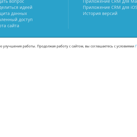
дать вопрос
Приложение CRM для Ma
делиться идеей
Приложение CRM для iO
щита данных
История версий
аленный доступ
рта сайта
ью улучшения работы. Продолжая работу с сайтом, вы соглашаетесь с условиями
П
МЫ В СОЦСЕТЯХ
-02
-02
Поделиться