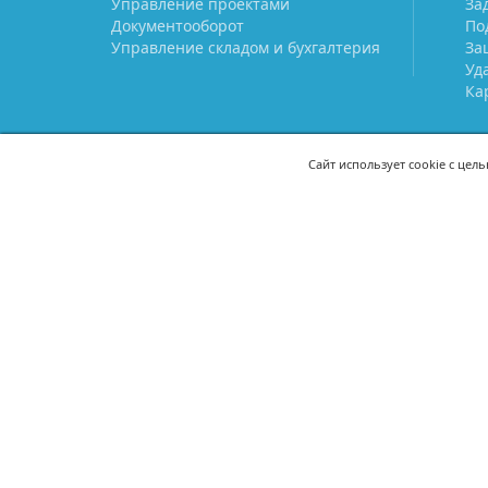
Управление проектами
За
Документооборот
По
Управление складом и бухгалтерия
За
Уд
Ка
Сайт использует cookie с цел
СВЯЖИТЕСЬ С НАМИ
8 (800) 333-21-22
+7 (495) 233-02
8 (499) 110-21-22
+7 (985) 233-02
mail@prostoy.ru
121205, г. Москва, территория
инновационного центра
«Сколково», ул. Нобеля, дом 5,