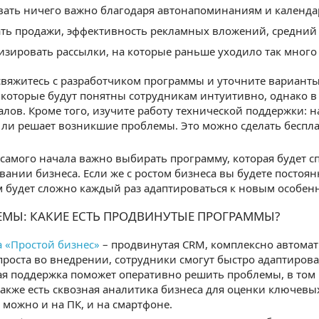
вать ничего важно благодаря автонапоминаниям и календа
ть продажи, эффективность рекламных вложений, средний ч
изировать рассылки, на которые раньше уходило так много 
свяжитесь с разработчиком программы и уточните варианты
которые будут понятны сотрудникам интуитивно, однако в
лов. Кроме того, изучите работу технической поддержки: н
ли решает возникшие проблемы. Это можно сделать беспл
с самого начала важно выбирать программу, которая будет 
ании бизнеса. Если же с ростом бизнеса вы будете посто
 будет сложно каждый раз адаптироваться к новым особен
ЕМЫ: КАКИЕ ЕСТЬ ПРОДВИНУТЫЕ ПРОГРАММЫ?
 «Простой бизнес»
– продвинутая CRM, комплексно автома
роста во внедрении, сотрудники смогут быстро адаптирова
ая поддержка поможет оперативно решить проблемы, в том 
акже есть сквозная аналитика бизнеса для оценки ключевых
можно и на ПК, и на смартфоне.