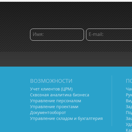
ВОЗМОЖНОСТИ
П
Учет клиентов (ЦРМ)
Ча
Сквозная аналитика бизнеса
Ру
Управление персоналом
Ви
Управление проектами
За
Документооборот
По
Управление складом и бухгалтерия
За
Уд
Ка