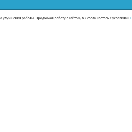
ью улучшения работы. Продолжая работу с сайтом, вы соглашаетесь с условиями
П
МЫ В СОЦСЕТЯХ
-02
-02
Поделиться
© Корпорация 1Т 2008-
2026