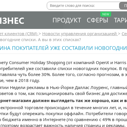
ИЗНЕС
ПРОДУКТ
СФЕРЫ
ТАР
ет клиентов (CRM)
>
Новости управления организацией
>
Се
вогодние списки. А вы в этих списках?
НА ПОКУПАТЕЛЕЙ УЖЕ СОСТАВИЛИ НОВОГОДНИЕ 
ету Consumer Holiday Shopping (от компаний OpenX и Harris I
требителей уже составили списки новогодних покупок. В 
тавляла чуть более 30%. Более того, согласно прогнозам, в
е, чем в 2018 году.
тии Недели рекламы в Нью-Йорке Даллас Лоуренс, главный
оветов о том, как позиционировать свой бизнес для достиж
ернет-магазин должен выглядеть так же хорошо, как и
лектронной торговле происходил в течение многих лет, и, на
пки будут опережать покупки оффлайн. Потребители говоря
 бюджета именно в Интернете (по сравнению с 49% в прошл
(поэтому возрастает важность наличия страниц и рекламы