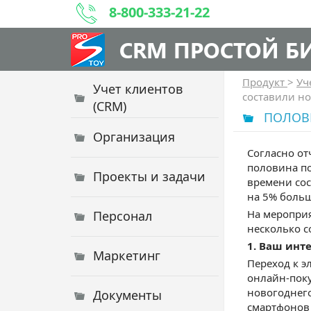
8-800-333-21-22
CRM ПРОСТОЙ Б
Продукт
>
Уч
Учет клиентов
составили но
(CRM)
ПОЛОВИ
Организация
Согласно отч
половина по
Проекты и задачи
времени сос
на 5% больш
На мероприя
Персонал
несколько с
1. Ваш инт
Маркетинг
Переход к э
онлайн-поку
новогоднего
Документы
смартфонов 