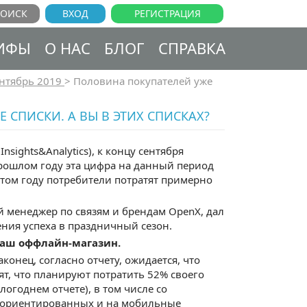
ВХОД
РЕГИСТРАЦИЯ
ИФЫ
О НАС
БЛОГ
СПРАВКА
нтябрь 2019
>
Половина покупателей уже
СПИСКИ. А ВЫ В ЭТИХ СПИСКАХ?
nsights&Analytics), к концу сентября
прошлом году эта цифра на данный период
 этом году потребители потратят примерно
 менеджер по связям и брендам OpenX, дал
ения успеха в праздничный сезон.
 ваш оффлайн-магазин.
конец, согласно отчету, ожидается, что
т, что планируют потратить 52% своего
огоднем отчете), в том числе со
, ориентированных и на мобильные