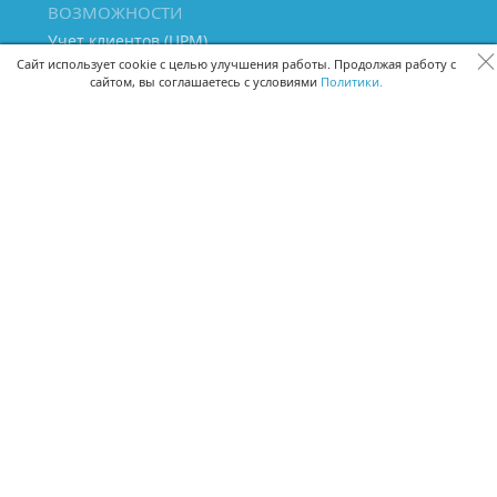
ВОЗМОЖНОСТИ
Учет клиентов (ЦРМ)
Сквозная аналитика бизнеса
Сайт использует cookie с целью улучшения работы. Продолжая работу с
сайтом, вы соглашаетесь с условиями
Политики.
Управление персоналом
Управление проектами
Документооборот
Управление складом и бухгалтерия
ПОМОЩЬ
Частые вопросы
Руководство пользователя
Видео-уроки
Задать вопрос
Поделиться идеей
Защита данных
Удаленный доступ
Карта сайта
ВЕРСИИ ПРОГРАММЫ
Скачать CRM для Windows х64
Скачать CRM для Windows х32