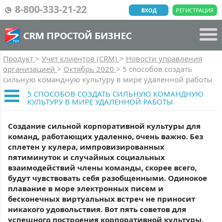
8-800-333-21-22
ВХОД
РЕГИСТРАЦИЯ
CRM ПРОСТОЙ БИЗНЕС
Продукт
>
Учет клиентов (CRM)
>
Новости управления
организацией
>
Октябрь 2020
>
5 способов создать
сильную командную культуру в мире удаленной работы
5 СПОСОБОВ СОЗДАТЬ СИЛЬНУЮ КОМАНДНУЮ
КУЛЬТУРУ В МИРЕ УДАЛЕННОЙ РАБОТЫ
Создание сильной корпоративной культуры для
команд, работающих удаленно, очень важно. Без
сплетен у кулера, импровизированных
пятиминуток и случайных социальных
взаимодействий члены команды, скорее всего,
будут чувствовать себя разобщенными. Одинокое
плавание в море электронных писем и
бесконечных виртуальных встреч не приносит
никакого удовольствия. Вот пять советов для
успешного построения корпоративной культуры.