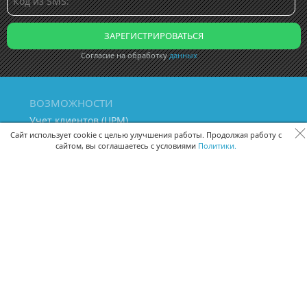
Согласие на обработку
данных
ВОЗМОЖНОСТИ
Учет клиентов (ЦРМ)
Сквозная аналитика бизнеса
Сайт использует cookie с целью улучшения работы. Продолжая работу с
сайтом, вы соглашаетесь с условиями
Политики.
Управление персоналом
Управление проектами
Документооборот
Управление складом и бухгалтерия
ПОМОЩЬ
Частые вопросы
Руководство пользователя
Видео-уроки
Задать вопрос
Поделиться идеей