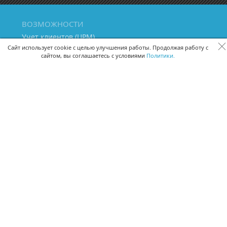
ВОЗМОЖНОСТИ
Учет клиентов (ЦРМ)
Сквозная аналитика бизнеса
Сайт использует cookie с целью улучшения работы. Продолжая работу с
сайтом, вы соглашаетесь с условиями
Политики.
Управление персоналом
Управление проектами
Документооборот
Управление складом и бухгалтерия
ПОМОЩЬ
Частые вопросы
Руководство пользователя
Видео-уроки
Задать вопрос
Поделиться идеей
Защита данных
Удаленный доступ
Карта сайта
ВЕРСИИ ПРОГРАММЫ