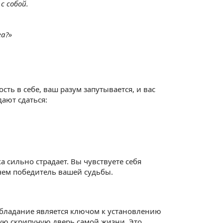
с собой.
га?»
сть в себе, ваш разум запутывается, и вас
ают сдаться:
а сильно страдает. Вы чувствуете себя
 чем победитель вашей судьбы.
обладание является ключом к установлению
лую скрипучую дверь самой жизни. Это