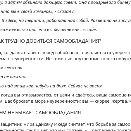
му, а затем обвиняла дающего совет. Она проигрывала битву 
 что вы в своей команде», - сказал я.
 Я здесь, на терапии, работаю над собой. Разве это не заслу
 важнее всего то, что вы делаете вне сессий».
АК ТРУДНО ДОБИТЬСЯ САМООБЛАДАНИЯ?
т, когда вы ставите перед собой цель, появляется неуверенно
уман неуверенности. Негативные внутренние голоса побужд
м сложно».
о не важно».
 над этим как-нибудь на днях. Сейчас не время.
 когда вы отказываетесь от цели и сдаётесь, ваша самооценк
. Вас бросает в море неуверенности; вы — скорее, жертва,
ЛЕМ НЕ БЫВАЕТ САМООБЛАДАНИЯ
защитник мира Дайсаку Икеда считает, что борьба за само
нтичности. Он пишет, что мы должны «... распахнуть тяже