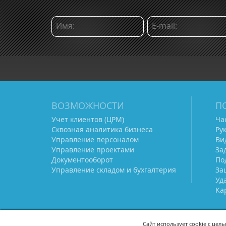
ВОЗМОЖНОСТИ
П
Учет клиентов (ЦРМ)
Ча
Сквозная аналитика бизнеса
Ру
Управление персоналом
Ви
Управление проектами
За
Документооборот
По
Управление складом и бухгалтерия
За
Уд
Ка
Сайт использует cookie с цел