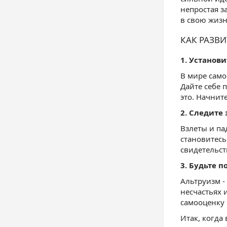
непростая з
в свою жизн
КАК РАЗВ
1. Установ
В мире само
Дайте себе п
это. Начнит
2. Следите
Взлеты и па
становитесь
свидетельст
3. Будьте п
Альтруизм -
несчастьях 
самооценку 
Итак, когда