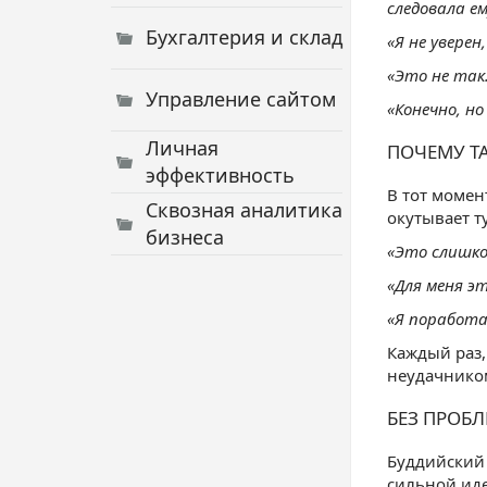
следовала е
Бухгалтерия и склад
«Я не уверен,
«Это не так.
Управление сайтом
«Конечно, но
Личная
ПОЧЕМУ Т
эффективность
В тот момен
Сквозная аналитика
окутывает т
бизнеса
«Это слишко
«Для меня эт
«Я поработаю
Каждый раз,
неудачником
БЕЗ ПРОБ
Буддийский 
сильной иде