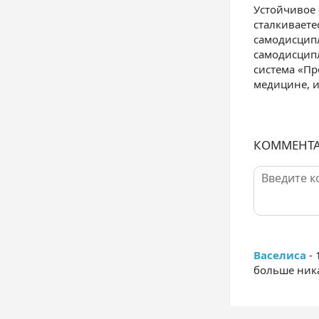
Устойчивое 
сталкиваете
самодисципл
самодисципл
система «Пр
медицине, и
КОММЕНТ
Васелиса
- 
больше ника