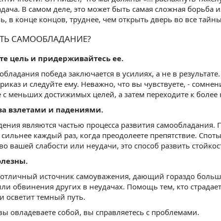
адача. В самом деле, это может быть самая сложная борьба 
ь, в конце концов, труднее, чем открыть дверь во все тайн
ИТЬ САМООБЛАДАНИЕ?
ите цель и придерживайтесь ее.
обладания победа заключается в усилиях, а не в результате.
риказ и следуйте ему. Неважно, что вы чувствуете, - сомнен
е с меньших достижимых целей, а затем переходите к более
 за взлетами и падениями.
дения являются частью процесса развития самообладания. 
 сильнее каждый раз, когда преодолеете препятствие. Спотык
во вашей слабости или неудачи, это способ развить стойкос
олезны.
 отличный источник самоуважения, дающий гораздо больш
или обвинения других в неудачах. Помощь тем, кто страдает
и осветит темный путь.
 вы овладеваете собой, вы справляетесь с проблемами.