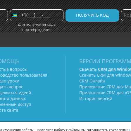
Для получения кода
подтверждения
ОМОЩЬ
ВЕРСИИ ПРОГРАМ
стые вопросы
Скачать CRM для Windo
ководство пользователя
Скачать CRM для Window
део-уроки
CRM Онлайн
дать вопрос
Приложение CRM для Ma
делиться идеей
Приложение CRM для iO
щита данных
История версий
аленный доступ
рта сайта
ью улучшения работы. Продолжая работу с сайтом, вы соглашаетесь с условиями
П