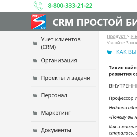
8-800-333-21-22
CRM ПРОСТОЙ Б
Продукт
>
Уч
Учет клиентов
Узнайте 3 ин
(CRM)
КАК ВЫ
Организация
Тихие войн
развития с
Проекты и задачи
ВНУТРЕНН
Персонал
Профессор и
Недавно одн
Маркетинг
«Почему вы н
Как и многие
Документы
старалась, 