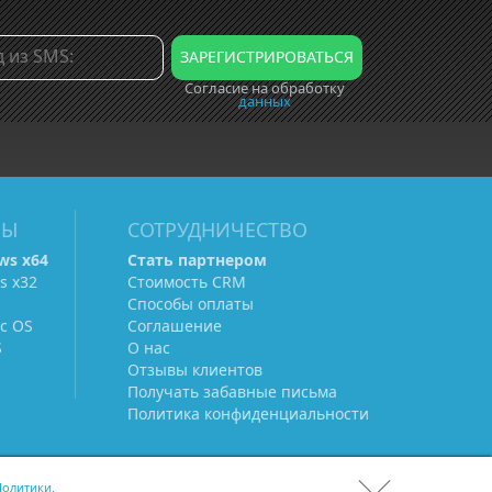
Согласие на обработку
данных
МЫ
СОТРУДНИЧЕСТВО
ws х64
Стать партнером
s х32
Стоимость CRM
Способы оплаты
c OS
Соглашение
S
О нас
Отзывы клиентов
Получать забавные письма
Политика конфиденциальности
олитики.