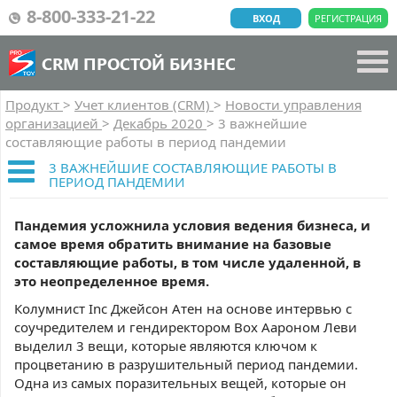
8-800-333-21-22
ВХОД
РЕГИСТРАЦИЯ
CRM ПРОСТОЙ БИЗНЕС
Продукт
>
Учет клиентов (CRM)
>
Новости управления
организацией
>
Декабрь 2020
>
3 важнейшие
составляющие работы в период пандемии
3 ВАЖНЕЙШИЕ СОСТАВЛЯЮЩИЕ РАБОТЫ В
ПЕРИОД ПАНДЕМИИ
Пандемия усложнила условия ведения бизнеса, и
самое время обратить внимание на базовые
составляющие работы, в том числе удаленной, в
это неопределенное время.
Колумнист Inc Джейсон Атен на основе интервью с
соучредителем и гендиректором Box Аароном Леви
выделил 3 вещи, которые являются ключом к
процветанию в разрушительный период пандемии.
Одна из самых поразительных вещей, которые он