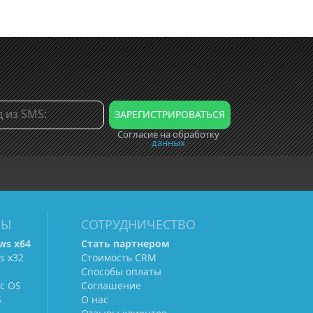
Согласие на обработку
данных
МЫ
СОТРУДНИЧЕСТВО
ws х64
Стать партнером
s х32
Стоимость CRM
Способы оплаты
c OS
Соглашение
S
О нас