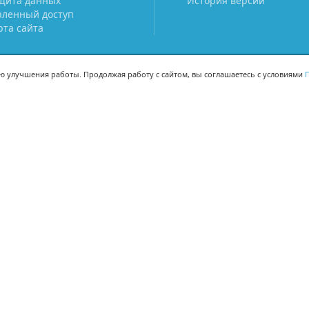
щита данных
История версий
аленный доступ
рта сайта
ью улучшения работы. Продолжая работу с сайтом, вы соглашаетесь с условиями
П
МЫ В СОЦСЕТЯХ
-02
-02
Поделиться