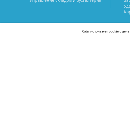
Управление складом и бухгалтерия
За
Уд
Ка
Сайт использует cookie с цел
СВЯЖИТЕСЬ С НАМИ
8 (800) 333-21-22
+7 (495) 233-02
8 (499) 110-21-22
+7 (985) 233-02
mail@prostoy.ru
121205, г. Москва, территория
инновационного центра
«Сколково», ул. Нобеля, дом 5,
этаж 1, пом. III, ком. 17