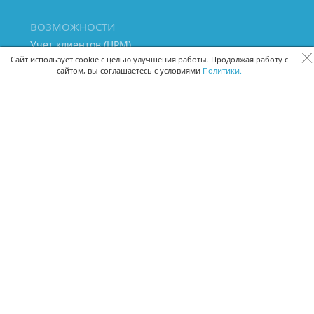
ВОЗМОЖНОСТИ
Учет клиентов (ЦРМ)
Сквозная аналитика бизнеса
Сайт использует cookie с целью улучшения работы. Продолжая работу с
сайтом, вы соглашаетесь с условиями
Политики.
Управление персоналом
Управление проектами
Документооборот
Управление складом и бухгалтерия
ПОМОЩЬ
Частые вопросы
Руководство пользователя
Видео-уроки
Задать вопрос
Поделиться идеей
Защита данных
Удаленный доступ
Карта сайта
ВЕРСИИ ПРОГРАММЫ