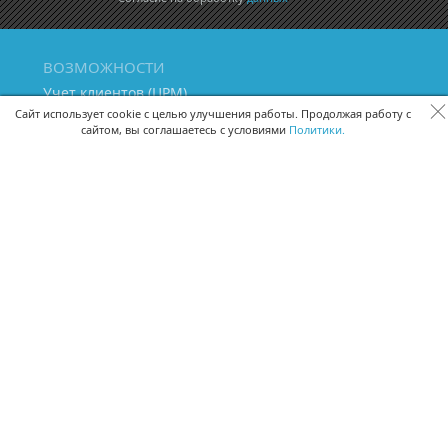
ВОЗМОЖНОСТИ
Учет клиентов (ЦРМ)
Сквозная аналитика бизнеса
Сайт использует cookie с целью улучшения работы. Продолжая работу с
сайтом, вы соглашаетесь с условиями
Политики.
Управление персоналом
Управление проектами
Документооборот
Управление складом и бухгалтерия
ПОМОЩЬ
Частые вопросы
Руководство пользователя
Видео-уроки
Задать вопрос
Поделиться идеей
Защита данных
Удаленный доступ
Карта сайта