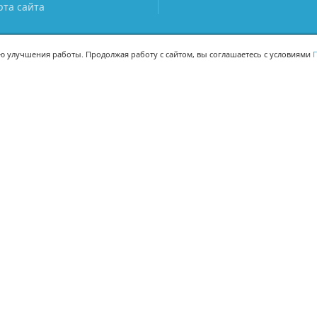
рта сайта
ью улучшения работы. Продолжая работу с сайтом, вы соглашаетесь с условиями
П
МЫ В СОЦСЕТЯХ
-02
-02
Поделиться