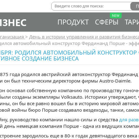
ИЗНЕС
ПРОДУКТ
СФЕРЫ
ТАР
ганизация
>
День в истории управления и развития бизнес
одился автомобильный конструктор Фердинанд Порше - эфф
ЯБРЯ: РОДИЛСЯ АВТОМОБИЛЬНЫЙ КОНСТРУКТОР
ТИВНОЕ СОЗДАНИЕ БИЗНЕСА
1875 года родился австрийский автоконструктор Фердинан
и он был техническим директором фирмы Austro-Daimle.
 он основал собственную компанию по производству гоноч
ыли созданы экземпляры Volksauto. Историки утверждают, ч
ины, он бы все равно вошел бы в историю мировой автом
вой войны бюро Порше создавало вездеходы, танки, само
ну, руководство компании нашло силы и средства
для раз
й день немецкая компания Порше - одна из ведущих компа
троение зародилось еще в 80-х годах девятнадцатого века