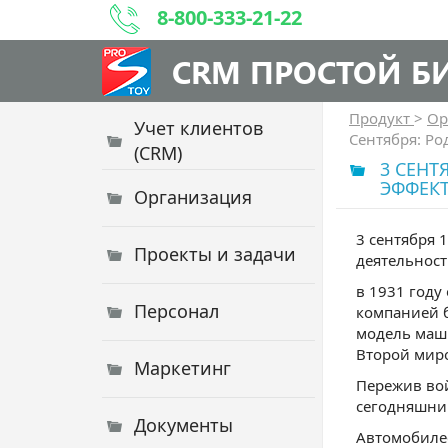
8-800-333-21-22
CRM ПРОСТОЙ Б
Продукт
>
Ор
Учет клиентов
Сентября: Р
(CRM)
3 СЕНТ
ЭФФЕК
Организация
3 сентября 
Проекты и задачи
деятельност
в 1931 году
Персонал
компанией б
модель маш
Второй миро
Маркетинг
Пережив вой
сегодняшни
Документы
Автомобилес