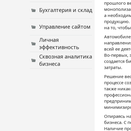
прошлого ве
монополизац
Бухгалтерия и склад
а необходим
продукцию. 
Управление сайтом
на то, чтоб
Автомобилес
Личная
направления
эффективность
всей ее дея
Во-первых, 
Сквозная аналитика
создается б
бизнеса
затраты.
Решение вес
процессе со
также никак
профессиона
предпринима
минимизиро
Опираясь на
бизнеса. С
Наличие про