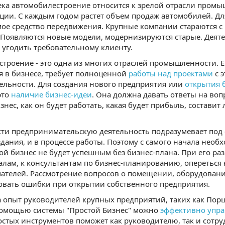
ка автомобилестроение относится к зрелой отрасли промы
ии. С каждым годом растет объем продаж автомобилей. Для
ое средство передвижения. Крупные компании стараются с
Появляются новые модели, модернизируются старые. Деят
ы угодить требовательному клиенту.
троение - это одна из многих отраслей промышленности. Ег
 в бизнесе, требует полноценной
работы над проектами
с 
тельности. Для создания нового предприятия или
открытия 
это
наличие бизнес-идеи
. Она должна давать ответы на воп
изнес, как он будет работать, какая будет прибыль, состав
ти предпринимательскую деятельность подразумевает под со
здания, и в процессе работы. Поэтому с самого начала нео
ой бизнес не будет успешным без бизнес-плана. При его р
лам, к консультантам по бизнес-планированию, опереться 
телей. Рассмотрение вопросов о помещении, оборудовании,
вать ошибки при открытии собственного предприятия.
 опыт руководителей крупных предприятий, таких как Пор
 помощью системы "Простой Бизнес" можно
эффективно упра
стых инструментов поможет как руководителю, так и сот