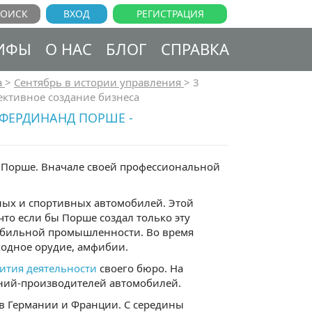
ВХОД
РЕГИСТРАЦИЯ
ИФЫ
О НАС
БЛОГ
СПРАВКА
а
>
Сентябрь в истории управления
>
3
ективное создание бизнеса
 ФЕРДИНАНД ПОРШЕ -
д Порше. Вначале своей профессиональной
ных и спортивных автомобилей. Этой
то если бы Порше создал только эту
обильной промышленности. Во время
ходное орудие, амфибии.
вития деятельности
своего бюро. На
ний-производителей автомобилей.
 в Германии и Франции. С середины