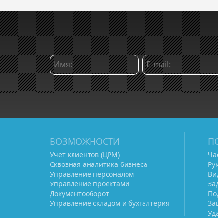
ВОЗМОЖНОСТИ
П
Учет клиентов (ЦРМ)
Ча
Сквозная аналитика бизнеса
Ру
Управление персоналом
Ви
Управление проектами
За
Документооборот
По
Управление складом и бухгалтерия
За
Уд