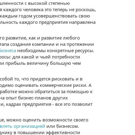
шленности с высокой степенью
 каждого человека это теперь не роскошь,
 каждым годом усовершенствовать свою
ельность каждого предприятия направлена
о развитие, как и развитие любого
этапа создания компании и на протяжении
бизнеса
необходимы конкретные ресурсы.
росы: для какой и чьей потребности
ит ли прибыль величину большую чем
бой то, что придется рисковать и в
бходимо оценивать коммерческие риски. А
азработке можно обратиться за помощью к
на опыт бизнес-планов других
 кадрах предприятия - все это позволит
ше, можно оценить возможности своего
влять организацией
или бизнесом.
руднику в повышении эффективности