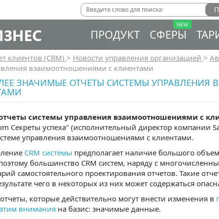
ИЗНЕС
ПРОДУКТ
СФЕРЫ
ТАР
ет клиентов (CRM)
>
Новости управления организацией
>
Ав
авления взаимоотношениями с клиентами
ЛЕЕ ЗНАЧИМЫЕ ОТЧЕТЫ СИСТЕМЫ УПРАВЛЕНИЯ
ТАМИ
отчеты системы управления взаимоотношениями с к
.com Секреты успеха" (исполнительный директор компании Sal
истеме управления взаимоотношениями с клиентами.
еление
CRM системы
предполагает наличие большого объе
 поэтому большинство CRM систем, наряду с многочисленн
рий самостоятельного проектирования отчетов. Такие отче
езультате чего в некоторых из них может содержаться опас
отчеты, которые действительно могут внести изменения в
атим внимания
на базис: значимые данные.