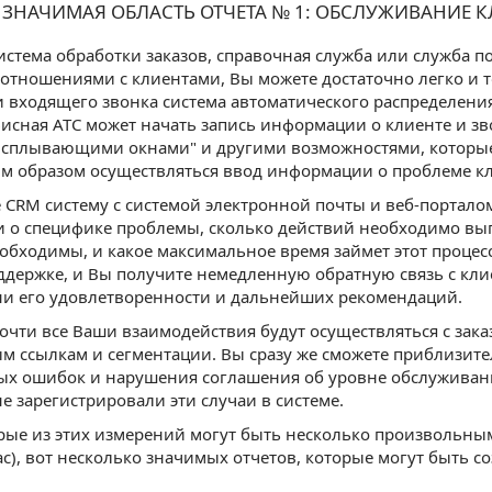
 ЗНАЧИМАЯ ОБЛАСТЬ ОТЧЕТА № 1: ОБСЛУЖИВАНИЕ 
истема обработки заказов, справочная служба или служба 
отношениями с клиентами, Вы можете достаточно легко и
 входящего звонка система автоматического распределени
исная АТС может начать запись информации о клиенте и зво
сплывающими окнами" и другими возможностями, которые 
м образом осуществляться ввод информации о проблеме кл
CRM систему с системой электронной почты и веб-порталом
 о специфике проблемы, сколько действий необходимо вып
еобходимы, и какое максимальное время займет этот процесс
ддержке, и Вы получите немедленную обратную связь с кли
ени его удовлетворенности и дальнейших рекомендаций.
очти все Ваши взаимодействия будут осуществляться с зака
м ссылкам и сегментации. Вы сразу же сможете приблизит
х ошибок и нарушения соглашения об уровне обслуживания
е зарегистрировали эти случаи в системе.
рые из этих измерений могут быть несколько произвольны
ас), вот несколько значимых отчетов, которые могут быть 