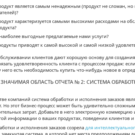
родукт является самым ненадежным (продукт не сломан, но
ателей)?
родукт характеризуется самыми высокими расходами на об
родукта?
наиболее выгодные предлагаемые нами услуги?
родукты приводят к самой высокой и самой низкой удовлет
бслуживании клиентов дают хорошую основу для создания о
вязать удовлетворенность клиента с процессом продаж: если
 у него есть необходимость купить что-нибудь новое в опр
 ЗНАЧИМАЯ ОБЛАСТЬ ОТЧЕТА № 2: СИСТЕМА ОБРАБО
ве компаний система обработки и исполнения заказов явля
т. Но этот бизнес-процесс может быть удивительно сложны
тельных затрат. Добавьте в него электронную коммерцию 
ой информации о ваших продуктах, поведении клиентов и
аботки и исполнения заказов созрела
для интеллектуально
 замкнутая система, в которой нет места предположениям 