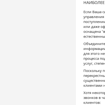
НАИБОЛЕЕ
Если Ваша с
управления 
поступлении
или даже оф
оснащена "в
естественны
Объедините 
информации
для этого н
процесса по
услуг, степ
Поскольку п
перекрестны
существенны
клиентами н
Хотя некото
звонков в ч
клиентов: