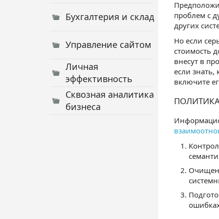
Предположим
проблем с 
Бухгалтерия и склад
других сист
Но если сер
Управление сайтом
стоимость д
внесут в пр
Личная
если знать,
эффективность
включите ег
Сквозная аналитика
ПОЛИТИКА
бизнеса
Информацио
взаимоотно
Контрол
семанти
Очищени
системн
Подгото
ошибках