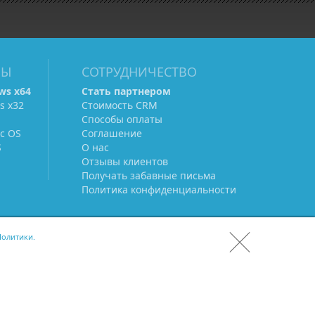
МЫ
СОТРУДНИЧЕСТВО
ws х64
Стать партнером
s х32
Стоимость CRM
Способы оплаты
c OS
Соглашение
S
О нас
Отзывы клиентов
Получать забавные письма
Политика конфиденциальности
олитики.
СКАЧАТЬ CRM