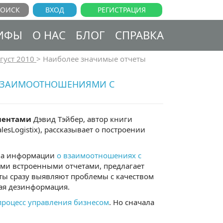
ВХОД
РЕГИСТРАЦИЯ
ИФЫ
О НАС
БЛОГ
СПРАВКА
густ 2010
>
Наиболее значимые отчеты
 ВЗАИМООТНОШЕНИЯМИ С
лиентами
Дэвид Тэйбер, автор книги
esLogistix), рассказывает о построении
ма информации
о взаимоотношениях с
ыми встроенными отчетами, предлагает
ты сразу выявляют проблемы с качеством
ная дезинформация.
процесс управления бизнесом
. Но сначала