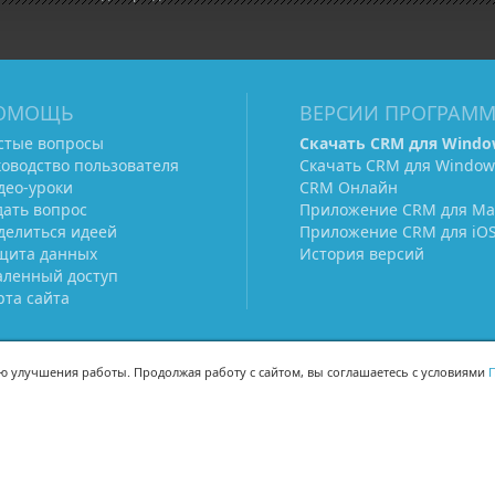
ОМОЩЬ
ВЕРСИИ ПРОГРАМ
стые вопросы
Скачать CRM для Windo
ководство пользователя
Скачать CRM для Window
део-уроки
CRM Онлайн
дать вопрос
Приложение CRM для Ma
делиться идеей
Приложение CRM для iO
щита данных
История версий
аленный доступ
рта сайта
ью улучшения работы. Продолжая работу с сайтом, вы соглашаетесь с условиями
П
МЫ В СОЦСЕТЯХ