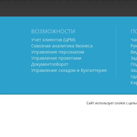
ВОЗМОЖНОСТИ
П
Учет клиентов (ЦРМ)
Ча
Сквозная аналитика бизнеса
Ру
Управление персоналом
Ви
Управление проектами
За
Документооборот
По
Управление складом и бухгалтерия
За
Уд
Ка
Сайт использует cookie с цел
СВЯЖИТЕСЬ С НАМИ