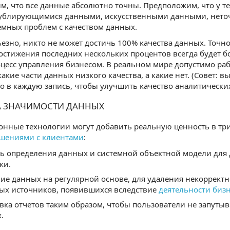
, что все данные абсолютно точны. Предположим, что у тех,
дублирующимися данными, искусственными данными, нето
емных проблем с качеством данных.
ьезно, никто не может достичь 100% качества данных. Точн
остижения последних нескольких процентов всегда будет 
оцесс управления бизнесом. В реальном мире допустимо раб
 какие части данных низкого качества, а какие нет. (Совет:
о в каждую запись, чтобы улучшить качество аналитически
 ЗНАЧИМОСТИ ДАННЫХ
нные технологии могут добавить реальную ценность в тр
шениями с клиентами
:
ь определения данных и системной объектной модели для
ки.
е данных на регулярной основе, для удаления некоррект
ых источников, появившихся вследствие
деятельности бизн
вка отчетов таким образом, чтобы пользователи не запуты
.