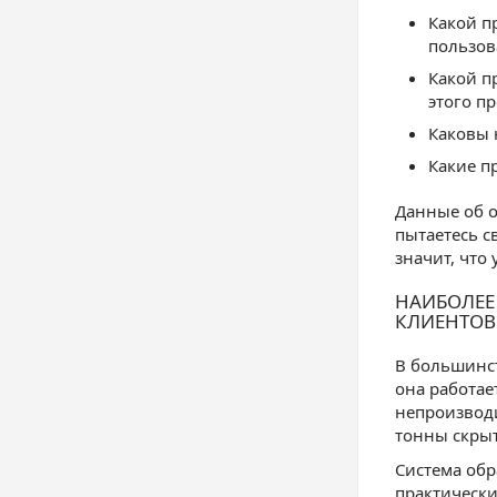
Какой п
пользов
Какой п
этого п
Каковы 
Какие п
Данные об о
пытаетесь с
значит, что
НАИБОЛЕЕ
КЛИЕНТОВ
В большинст
она работае
непроизводи
тонны скрыт
Система обр
практически