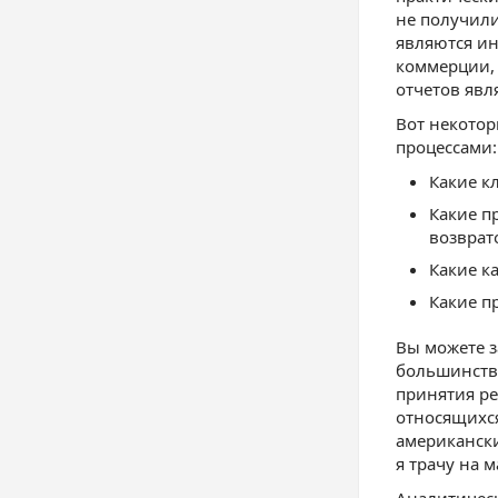
не получили
являются ин
коммерции, 
отчетов явл
Вот некотор
процессами:
Какие к
Какие п
возврат
Какие к
Какие п
Вы можете з
большинство
принятия ре
относящихся
американски
я трачу на м