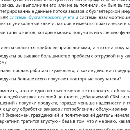
 заказ, Вы выполнили его или не выполнили, он был выгод
тегрированные данные потока заказов с бухгалтерской ин
ERP,
системы бухгалтерского учета
и системы взаимоотношен
яются уникальные ключи, которые имеются практически в к
ые типы отчетов, которые можно получить из успешно фу
лиенты являются наиболее прибыльными, и что они покупа
родукты вызывают большинство проблем с отгрузкой и у к
ом?
аналы продаж работают хуже всего, и какие действия пред
родукты больше всего покупают повторные покупатели?
аметить, что ни один из этих отчетов не относится к области
 людей считают основой ценности, добавляемой CRM систе
шений / покупки продукта, гораздо меньше надежности и г
 к циклу обработки заказов / потребления / обслуживания
й бизнесмен, гражданский и политический деятель начала 
аркетинг, тратится впустую - беда в том, что я не знаю, кака