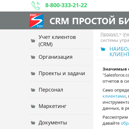
8-800-333-21-22
CRM ПРОСТОЙ Б
Продукт
>
Уч
Учет клиентов
системы упр
(CRM)
НАИБО
КЛИЕН
Организация
Значимые 
Проекты и задачи
"Salesforce
отчетов в с
Персонал
Само опред
клиентами
,
инструмента
Маркетинг
данных, в р
Рассмотрим 
Документы
давайте
обр