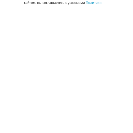
сайтом, вы соглашаетесь с условиями
Политики.
БЫСТРАЯ РЕГИСТРАЦИЯ В БЕСПЛАТНОЙ CRM
Для получения кода подтверждения
Согласие на обработку
данных