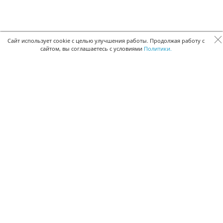
Сайт использует cookie с целью улучшения работы. Продолжая работу с
сайтом, вы соглашаетесь с условиями
Политики.
БЫСТРАЯ РЕГИСТРАЦИЯ В БЕСПЛАТНОЙ CRM
Для получения кода подтверждения