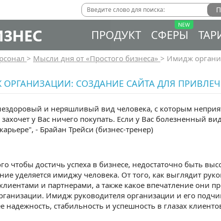
ИЗНЕС
ПРОДУКТ
СФЕРЫ
ТАР
рсонал
>
Мысли дня от «Простого бизнеса»
>
Имидж организ
 ОРГАНИЗАЦИИ: СОЗДАНИЕ САЙТА ДЛЯ ПРИВЛЕ
 нездоровый и неряшливый вид человека, с которым неприят
 захочет у Вас ничего покупать. Если у Вас болезненный вид
карьере", - Брайан Трейси (бизнес-тренер)
того чтобы достичь успеха в бизнесе, недостаточно быть в
ние уделяется имиджу человека. От того, как выглядит рук
клиентами и партнерами, а также какое впечатление они пр
рганизации. Имидж руководителя организации и его подчи
е надежность, стабильность и успешность в глазах клиенто