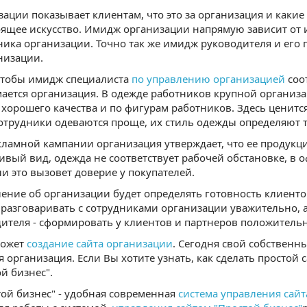
ции показывает клиентам, что это за организация и какие 
оящее искусство. Имидж организации напрямую зависит от и
ника организации. Точно так же имидж руководителя и его
низации.
чтобы имидж специалиста
по управлению организацией
соо
ается организация. В одежде работников крупной организа
, хорошего качества и по фигурам работников. Здесь ценит
отрудники одеваются проще, их стиль одежды определяют 
кламной кампании организация утверждает, что ее продукци
вый вид, одежда не соответствует рабочей обстановке, в 
ли это вызовет доверие у покупателей.
ение об организации будет определять готовность клиент
 разговаривать с сотрудниками организации уважительно, а
дителя - сформировать у клиентов и партнеров положительн
может
создание сайта организации
. Сегодня свой собственн
организация. Если Вы хотите узнать, как сделать простой 
й бизнес".
той бизнес" - удобная современная
система управления сай