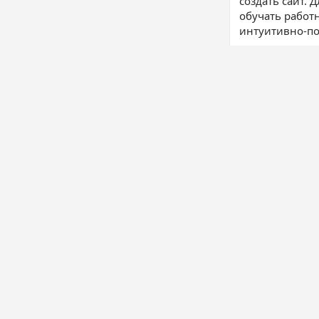
создать сайт. 
обучать работ
интуитивно-по