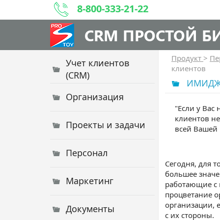
8-800-333-21-22
CRM ПРОСТОЙ Б
Продукт
>
Пе
Учет клиентов
клиентов
(CRM)
ИМИДЖ
Организация
"Если у Вас
клиентов не
Проекты и задачи
всей Вашей 
Персонал
Сегодня, для 
большее значе
Маркетинг
работающие с 
процветание о
организации, е
Документы
с их стороны.