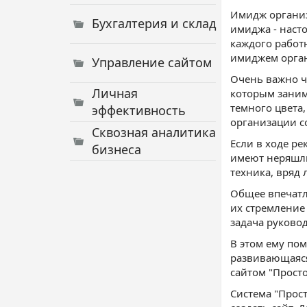
Имидж организа
Бухгалтерия и склад
имиджа - наст
каждого работ
имиджем орга
Управление сайтом
Очень важно 
Личная
которым заним
темного цвета
эффективность
организации с
Сквозная аналитика
Если в ходе ре
бизнеса
имеют неряшли
техника, вряд 
Общее впечатл
их стремление
задача руково
В этом ему по
развивающаяся 
сайтом "Просто
Система "Прос