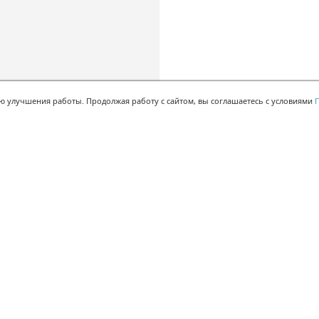
ью улучшения работы. Продолжая работу с сайтом, вы соглашаетесь с условиями
П
БЫСТРАЯ РЕГИСТРАЦИЯ В БЕСПЛАТНОЙ CRM
Для получения кода
подтверждения