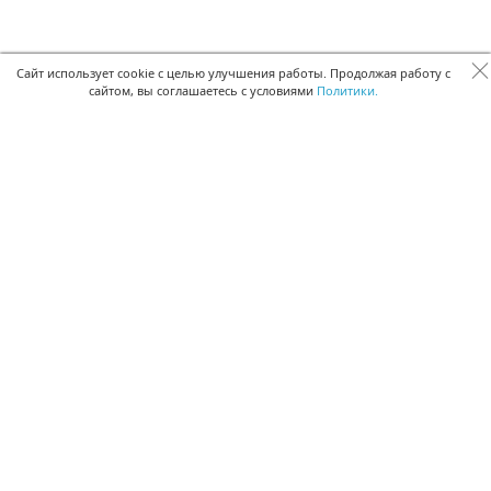
Сайт использует cookie с целью улучшения работы. Продолжая работу с
сайтом, вы соглашаетесь с условиями
Политики.
БЫСТРАЯ РЕГИСТРАЦИЯ В БЕСПЛАТНОЙ CRM
Для получения кода подтверждения