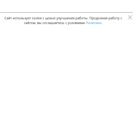
Сайт использует cookie с целью улучшения работы. Продолжая работу с
сайтом, вы соглашаетесь с условиями
Политики.
БЫСТРАЯ РЕГИСТРАЦИЯ В БЕСПЛАТНОЙ CRM
Для получения кода подтверждения