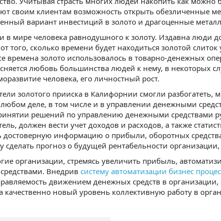
ство. Учитывая страсть многих людей накопить как можно 
ют своим клиентам возможность открыть обезличенные мет
ненный вариант инвестиций в золото и драгоценные метал
и в мире человека равнодушного к золоту. Издавна люди д
от того, сколько времени будет находиться золотой слиток у
все времена золото использовалось в товарно-денежных опер
сняется любовь большинства людей к нему, в некоторых слу
моразвитие человека, его личностный рост.
атели золотого прииска в Калифорнии смогли разбогатеть, 
 любом деле, в том числе и в управлении денежными сред
ринятии решений по управлению денежными средствами рук
тель, должен вести учет доходов и расходов, а также статис
 достоверную информацию о прибыли, оборотных средствах
у сделать прогноз о будущей рентабельности организации, 
гие организации, стремясь увеличить прибыль, автоматиз
средствами. Внедрив
систему автоматизации бизнес проце
равляемость движением денежных средств в организации, 
а качественно новый уровень коллективную работу в орга