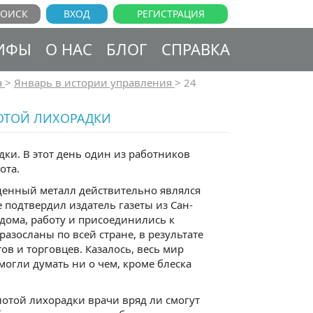
ВХОД
РЕГИСТРАЦИЯ
ИФЫ
О НАС
БЛОГ
СПРАВКА
а
>
Январь в истории управления
>
24
ЛОТОЙ ЛИХОРАДКИ
ки. В этот день один из работников
ота.
денный металл действительно являлся
е подтвердил издатель газеты из Сан-
 дома, работу и присоединились к
разосланы по всей стране, в результате
ов и торговцев. Казалось, весь мир
могли думать ни о чем, кроме блеска
лотой лихорадки врачи вряд ли смогут