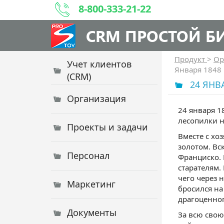
8-800-333-21-22
CRM ПРОСТОЙ Б
Продукт
>
Ор
Учет клиентов
Января 1848
(CRM)
24 ЯНВ
Организация
24 января 1
лесопилки н
Проекты и задачи
Вместе с хо
золотом. Вс
Персонал
Франциско. 
старателям.
чего через 
Маркетинг
бросился на
драгоценно
Документы
За всю свою