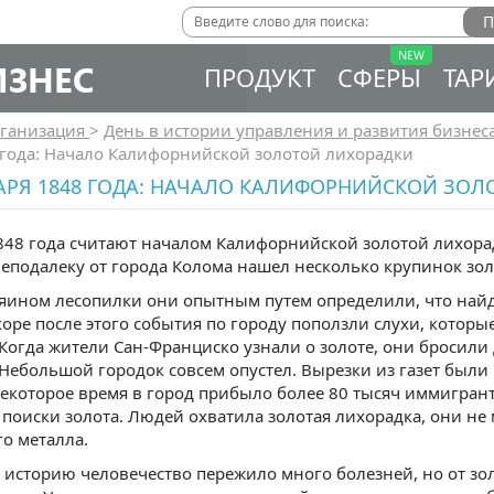
ИЗНЕС
ПРОДУКТ
СФЕРЫ
ТАР
ганизация
>
День в истории управления и развития бизнес
 года: Начало Калифорнийской золотой лихорадки
АРЯ 1848 ГОДА: НАЧАЛО КАЛИФОРНИЙСКОЙ ЗО
848 года считают началом Калифорнийской золотой лихорад
еподалеку от города Колома нашел несколько крупинок зол
зяином лесопилки они опытным путем определили, что най
коре после этого события по городу поползли слухи, которы
Когда жители Сан-Франциско узнали о золоте, они бросили
 Небольшой городок совсем опустел. Вырезки из газет были 
некоторое время в город прибыло более 80 тысяч иммигрант
 поиски золота. Людей охватила золотая лихорадка, они не 
го металла.
 историю человечество пережило много болезней, но от зо