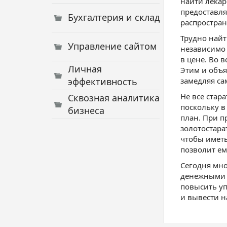
найти лекар
предоставля
Бухгалтерия и склад
распростра
Трудно найт
Управление сайтом
независимо 
в цене. Во 
Личная
Этим и объя
эффективность
замедляя са
Не все стар
Сквозная аналитика
поскольку в
бизнеса
план. При п
золотостара
чтобы иметь
позволит ем
Сегодня мно
денежными 
повысить уп
и вывести н