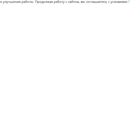
ью улучшения работы. Продолжая работу с сайтом, вы соглашаетесь с условиями
П
МЫ В СОЦСЕТЯХ
-02
-02
Поделиться
© Корпорация 1Т 2008-
2026