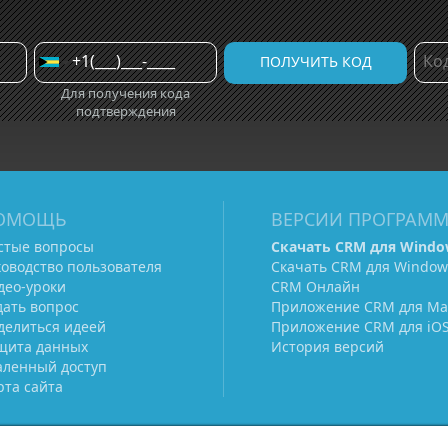
Для получения кода
подтверждения
ОМОЩЬ
ВЕРСИИ ПРОГРАМ
стые вопросы
Скачать CRM для Windo
ководство пользователя
Скачать CRM для Window
део-уроки
CRM Онлайн
дать вопрос
Приложение CRM для Ma
делиться идеей
Приложение CRM для iO
щита данных
История версий
аленный доступ
рта сайта