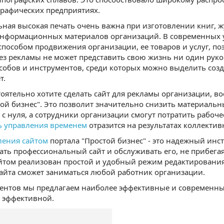
рафических предприятиях.
ная высокая печать очень важна при изготовлении книг, жу
нформационных материалов организаций. В современных у
пособом продвижения организации, ее товаров и услуг, п
Без рекламы не может представить свою жизнь ни один рук
собов и инструментов, среди которых можно выделить созд
т.
тоятельно хотите сделать сайт для рекламы организации, в
той бизнес". Это позволит значительно снизить материаль
 с нуля, а сотрудники организации смогут потратить рабоч
ь управления временем
отразится на результатах коллектив
ления сайтом
портала "Простой бизнес" - это надежный инст
дать профессиональный сайт и обслуживать его, не прибега
йтом реализован простой и удобный режим редактирования
айта сможет заниматься любой работник организации.
ентов мы предлагаем наиболее эффективные и современны
 эффективной.