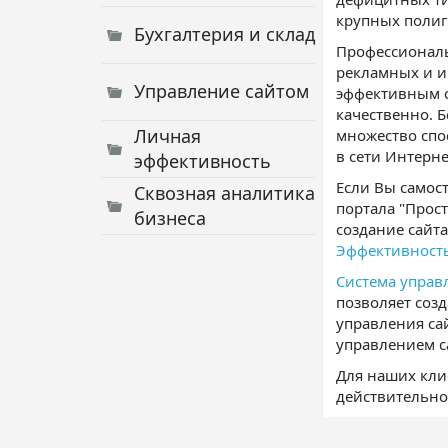
крупных полиг
Бухгалтерия и склад
Профессиональ
рекламных и и
Управление сайтом
эффективным с
качественно. 
Личная
множество спо
в сети Интерне
эффективность
Если Вы самос
Сквозная аналитика
портала "Прос
бизнеса
создание сайта
Эффективност
Система управ
позволяет соз
управления са
управлением с
Для наших кли
действительно