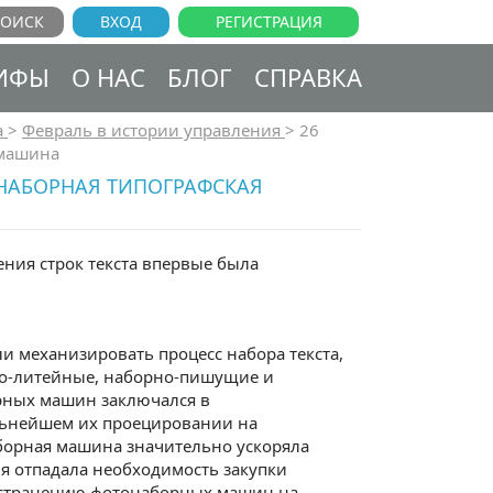
ВХОД
РЕГИСТРАЦИЯ
ИФЫ
О НАС
БЛОГ
СПРАВКА
а
>
Февраль в истории управления
>
26
 машина
ОНАБОРНАЯ ТИПОГРАФСКАЯ
ния строк текста впервые была
 механизировать процесс набора текста,
но-литейные, наборно-пишущие и
ных машин заключался в
альнейшем их проецировании на
орная машина значительно ускоряла
ия отпадала необходимость закупки
остранению фотонаборных машин на