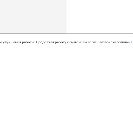
ью улучшения работы. Продолжая работу с сайтом, вы соглашаетесь с условиями
П
БЫСТРАЯ РЕГИСТРАЦИЯ В БЕСПЛАТНОЙ CRM
Для получения кода
подтверждения