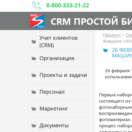
8-800-333-21-22
CRM ПРОСТОЙ Б
Продукт
>
Ор
Учет клиентов
Февраля 195
(CRM)
26 ФЕВ
МАШИ
Организация
26 февраля 
Проекты и задачи
использова
Персонал
Первые наборн
состоящего из
фотонаборные
Маркетинг
воспроизведен
фотоматериал
Документы
процесс набора
дефицитных ти