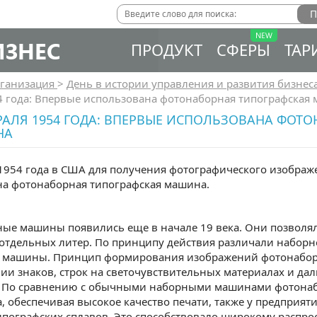
ИЗНЕС
ПРОДУКТ
СФЕРЫ
ТАР
ганизация
>
День в истории управления и развития бизнес
4 года: Впервые использована фотонаборная типографская
РАЛЯ 1954 ГОДА: ВПЕРВЫЕ ИСПОЛЬЗОВАНА ФОТ
НА
1954 года в США для получения фотографического изображе
на фотонаборная типографская машина.
ые машины появились еще в начале 19 века. Они позволяли
 отдельных литер. По принципу действия различали набор
 машины. Принцип формирования изображений фотонабор
ии знаков, строк на светочувствительных материалах и д
. По сравнению с обычными наборными машинами фотонаб
, обеспечивая высокое качество печати, также у предприят
пографских сплавов. Это способствовало широкому распр