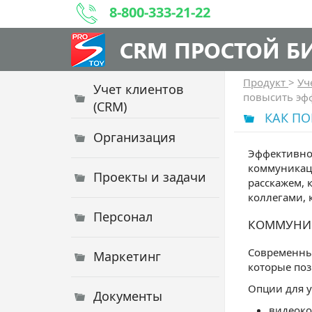
8-800-333-21-22
CRM ПРОСТОЙ Б
Продукт
>
Уч
Учет клиентов
повысить эф
(CRM)
КАК ПО
Организация
Эффективнос
коммуникаци
Проекты и задачи
расскажем, 
коллегами, 
Персонал
КОММУНИК
Современны
Маркетинг
которые поз
Опции для у
Документы
видеоко