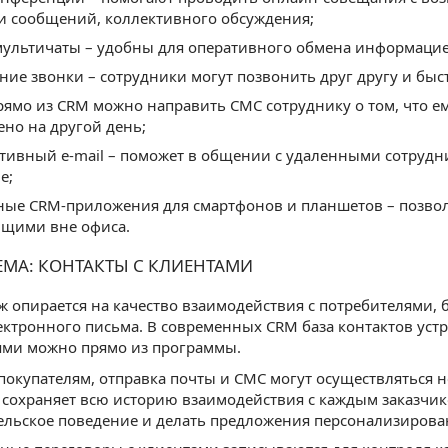
и сообщений, коллективного обсуждения;
мультичаты – удобны для оперативного обмена информацие
ние звонки – сотрудники могут позвонить друг другу и быс
рямо из CRM можно направить СМС сотруднику о том, что е
ено на другой день;
тивный e-mail – поможет в общении с удаленными сотрудни
е;
ые CRM-приложения для смартфонов и планшетов – позволя
щими вне офиса.
ЕМА: КОНТАКТЫ С КЛИЕНТАМИ
ж опирается на качество взаимодействия с потребителями,
ектронного письма. В современных CRM база контактов уст
ями можно прямо из программы.
покупателям, отправка почты и СМС могут осуществляться н
 сохраняет всю историю взаимодействия с каждым заказчик
ельское поведение и делать предложения персонализиров