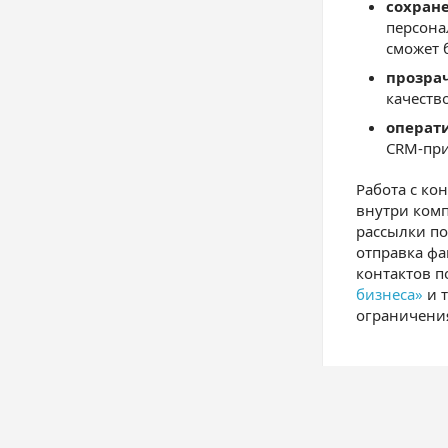
сохран
персона
сможет 
прозра
качеств
операт
CRM-пр
Работа с ко
внутри комп
рассылки по
отправка ф
контактов 
бизнеса»
и т
ограничения