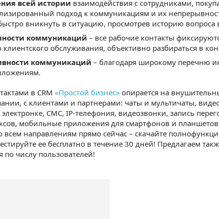
ения всей истории
взаимодействия с сотрудниками, покупа
лизированный подход к коммуникациям и их непрерывност
быстро вникнуть в ситуацию, просмотрев историю вопроса 
чности коммуникаций
– все рабочие контакты фиксируютс
о клиентского обслуживания, объективно разбираться в ко
ивности коммуникаций
– благодаря широкому перечню и
иложениям.
нтактами в CRM
«Простой бизнес»
опирается на внушительн
ании, с клиентами и партнерами: чаты и мультичаты, виде
 электронке, СМС, IP-телефония, видеозвонки, запись пере
аксов, мобильные приложения для смартфонов и планшетов
по всем направлениям прямо сейчас – скачайте полнофунк
естируйте ее бесплатно в течение 30 дней! Предлагаем та
 по числу пользователей!