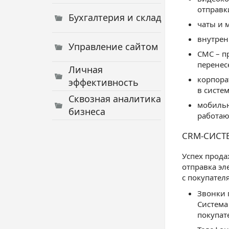
отправк
Бухгалтерия и склад
чаты и 
внутрен
Управление сайтом
СМС – п
перенес
Личная
корпора
эффективность
в систем
Сквозная аналитика
мобильн
бизнеса
работаю
CRM-СИСТ
Успех прода
отправка эл
с покупател
Звонки 
Система
покупат