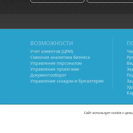
ВОЗМОЖНОСТИ
П
Учет клиентов (ЦРМ)
Ча
Сквозная аналитика бизнеса
Ру
Управление персоналом
Ви
Управление проектами
За
Документооборот
По
Управление складом и бухгалтерия
За
Уд
Ка
Сайт использует cookie с цел