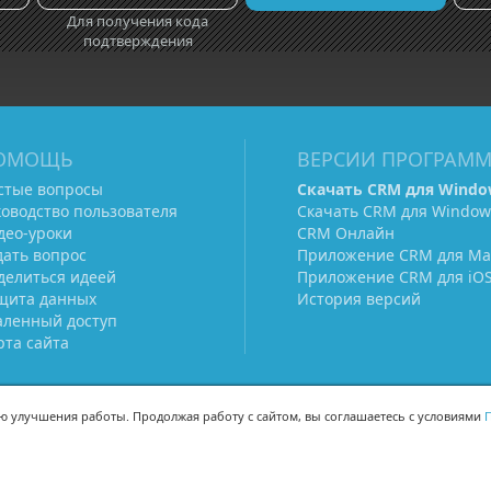
Для получения кода
подтверждения
ОМОЩЬ
ВЕРСИИ ПРОГРАМ
стые вопросы
Скачать CRM для Windo
ководство пользователя
Скачать CRM для Window
део-уроки
CRM Онлайн
дать вопрос
Приложение CRM для Ma
делиться идеей
Приложение CRM для iO
щита данных
История версий
аленный доступ
рта сайта
ью улучшения работы. Продолжая работу с сайтом, вы соглашаетесь с условиями
П