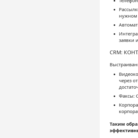
Телефон
Рассылк
нужном 
Автомат
Интегра
заявки 
CRM: КОН
Выстраиван
Видеоко
через о
достато
Факсы: 
Корпора
корпора
Таким обра
эффективны