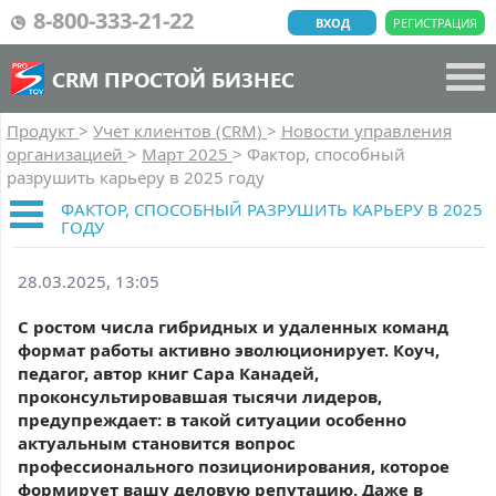
8-800-333-21-22
ВХОД
РЕГИСТРАЦИЯ
CRM ПРОСТОЙ БИЗНЕС
Продукт
>
Учет клиентов (CRM)
>
Новости управления
организацией
>
Март 2025
>
Фактор, способный
разрушить карьеру в 2025 году
ФАКТОР, СПОСОБНЫЙ РАЗРУШИТЬ КАРЬЕРУ В 2025
ГОДУ
28.03.2025, 13:05
С ростом числа гибридных и удаленных команд
формат работы активно эволюционирует. Коуч,
педагог, автор книг Сара Канадей,
проконсультировавшая тысячи лидеров,
предупреждает: в такой ситуации особенно
актуальным становится вопрос
профессионального позиционирования, которое
формирует вашу деловую репутацию. Даже в