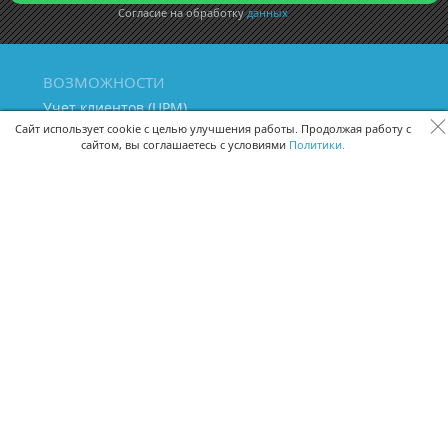
Согласие на обработку
данных
ВОЗМОЖНОСТИ
Учет клиентов (ЦРМ)
Сквозная аналитика бизнеса
Сайт использует cookie с целью улучшения работы. Продолжая работу с
сайтом, вы соглашаетесь с условиями
Политики.
Управление персоналом
Управление проектами
Документооборот
Управление складом и бухгалтерия
ПОМОЩЬ
Частые вопросы
Руководство пользователя
Видео-уроки
Задать вопрос
Поделиться идеей
Защита данных
Удаленный доступ
Карта сайта