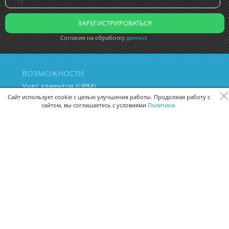
Согласие на обработку
данных
ВОЗМОЖНОСТИ
Учет клиентов (ЦРМ)
Сквозная аналитика бизнеса
Сайт использует cookie с целью улучшения работы. Продолжая работу с
сайтом, вы соглашаетесь с условиями
Политики.
Управление персоналом
Управление проектами
Документооборот
Управление складом и бухгалтерия
ПОМОЩЬ
Частые вопросы
Руководство пользователя
Видео-уроки
Задать вопрос
Поделиться идеей
Защита данных