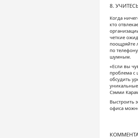
8. УЧИТЕС
Когда ничег
кто отвлека
организации
четкие ожи
поощряйте л
по телефону
шумным.
«Если вы чу
проблема с 
обсудить ур
уникальные 
Сэмми Карам
Выстроить э
офиса можн
КОММЕНТ