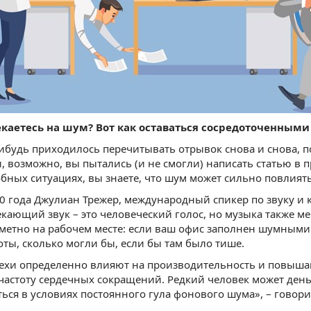
екаетесь на шум? Вот как оставаться сосредоточенными
ибудь приходилось перечитывать отрывок снова и снова, п
, возможно, вы пытались (и не смогли) написать статью в 
бных ситуациях, вы знаете, что шум может сильно повлият
20 года Джулиан Трежер, международный спикер по звуку и
кающий звук – это человеческий голос, но музыка также ме
метно на рабочем месте: если ваш офис заполнен шумными 
оты, сколько могли бы, если бы там было тише.
ехи определенно влияют на производительность и повышаю
частоту сердечных сокращений. Редкий человек может день 
ься в условиях постоянного гула фонового шума», – говор