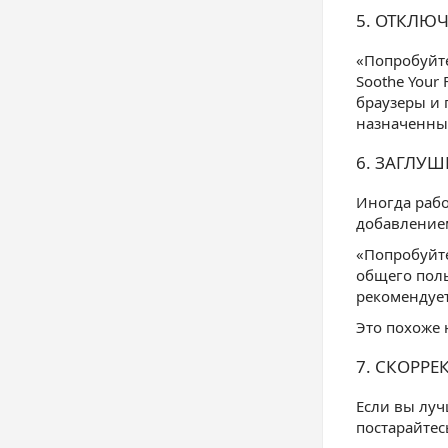
5. ОТКЛЮ
«Попробуйте
Soothe Your
браузеры и 
назначенные
6. ЗАГЛУ
Иногда рабо
добавлением
«Попробуйте
общего поль
рекомендует
Это похоже 
7. СКОРРЕ
Если вы луч
постарайтес