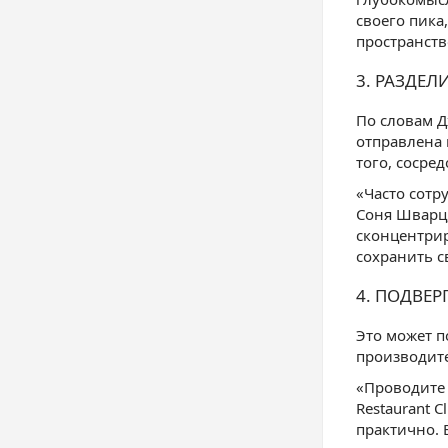
своего пика
пространств
3. РАЗДЕЛ
По словам Д
отправлена 
того, сосред
«Часто сотр
Соня Шварц,
сконцентрир
сохранить с
4. ПОДВЕР
Это может п
производите
«Проводите 
Restaurant 
практично. 