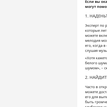
Если вы ок
могут помо
1. НАДЕН
Эксперт по 
которые лег
можете вклю
мелодия мож
его, когда 
слушая музы
«Хотя каже
белого шум
шумом», – с
2. НАЙДИТ
Часто в отк
можете дост
его для вып
быть громче
глубокомысл