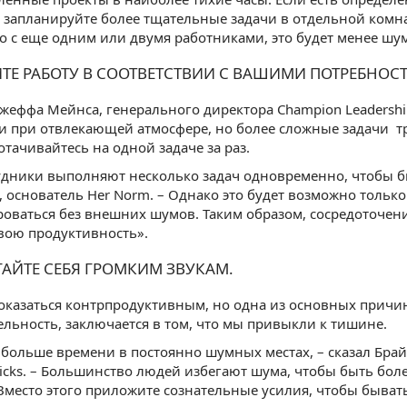
, запланируйте более тщательные задачи в отдельной комна
о с еще одним или двумя работниками, это будет менее шу
ИТЕ РАБОТУ В СООТВЕТСТВИИ С ВАШИМИ ПОТРЕБНО
жеффа Мейнса, генерального директора Champion Leadershi
и при отвлекающей атмосфере, но более сложные задачи 
отачивайтесь на одной задаче за раз.
удники выполняют несколько задач одновременно, чтобы б
 основатель Her Norm. – Однако это будет возможно только 
оваться без внешних шумов. Таким образом, сосредоточен
вою продуктивность».
ГАЙТЕ СЕБЯ ГРОМКИМ ЗВУКАМ.
оказаться контрпродуктивным, но одна из основных причин
льность, заключается в том, что мы привыкли к тишине.
больше времени в постоянно шумных местах, – сказал Бра
Clicks. – Большинство людей избегают шума, чтобы быть бол
Вместо этого приложите сознательные усилия, чтобы быват