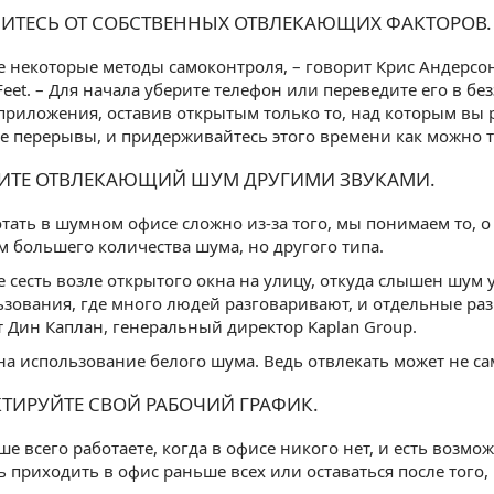
ЧИТЕСЬ ОТ СОБСТВЕННЫХ ОТВЛЕКАЮЩИХ ФАКТОРОВ.
 некоторые методы самоконтроля, – говорит Крис Андерсо
 Feet. – Для начала уберите телефон или переведите его в 
приложения, оставив открытым только то, над которым вы ра
 перерывы, и придерживайтесь этого времени как можно т
ШИТЕ ОТВЛЕКАЮЩИЙ ШУМ ДРУГИМИ ЗВУКАМИ.
тать в шумном офисе сложно из-за того, мы понимаем то, о
 большего количества шума, но другого типа.
 сесть возле открытого окна на улицу, откуда слышен шум 
зования, где много людей разговаривают, и отдельные ра
 Дин Каплан, генеральный директор Kaplan Group.
на использование белого шума. Ведь отвлекать может не с
КТИРУЙТЕ СВОЙ РАБОЧИЙ ГРАФИК.
ше всего работаете, когда в офисе никого нет, и есть возмо
ь приходить в офис раньше всех или оставаться после того, к