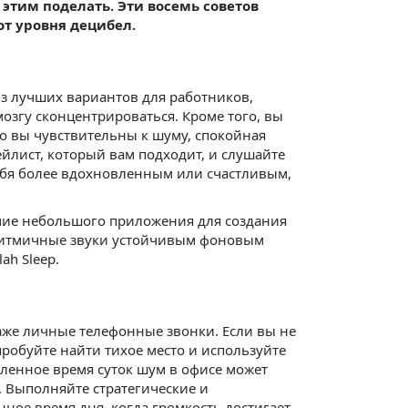
 этим поделать. Эти восемь советов
от уровня децибел.
из лучших вариантов для работников,
озгу сконцентрироваться. Кроме того, вы
ко вы чувствительны к шуму, спокойная
йлист, который вам подходит, и слушайте
себя более вдохновленным или счастливым,
чие небольшого приложения для создания
ритмичные звуки устойчивым фоновым
ah Sleep.
даже личные телефонные звонки. Если вы не
робуйте найти тихое место и используйте
еленное время суток шум в офисе может
м. Выполняйте стратегические и
ное время дня, когда громкость достигает