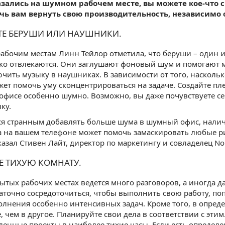
азались на шумном рабочем месте, вы можете кое-что с
чь вам вернуть свою производительность, независимо 
ЬТЕ БЕРУШИ ИЛИ НАУШНИКИ.
рабочим местам Линн Тейлор отметила, что беруши – один 
ко отвлекаются. Они заглушают фоновый шум и помогают м
чить музыку в наушниках. В зависимости от того, насколь
ет помочь уму сконцентрироваться на задаче. Создайте пле
в офисе особенно шумно. Возможно, вы даже почувствуете 
ку.
тся странным добавлять больше шума в шумный офис, нали
а на вашем телефоне может помочь замаскировать любые 
казал Стивен Лайт, директор по маркетингу и совладелец Nol
Е ТИХУЮ КОМНАТУ.
рытых рабочих местах ведется много разговоров, а иногда 
аточно сосредоточиться, чтобы выполнить свою работу, поп
олнения особенно интенсивных задач. Кроме того, в опред
, чем в другое. Планируйте свои дела в соответствии с эти
енные проекты в наиболее тихие часы. Если есть определен